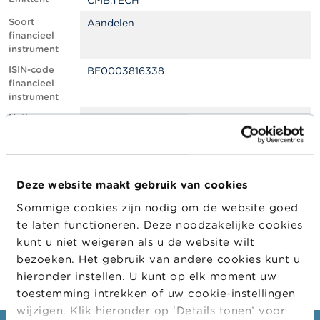
CMB.TECH
l
e
Soort
Aandelen
n
financieel
instrument
O
ISIN-code
BE0003816338
v
financieel
e
instrument
r
d
Netto
0.98
e
shortpositie,
F
in % van het
S
geplaatste
M
kapitaal
A
Deze website maakt gebruik van cookies
Positiedatum
13/07/2022
Sommige cookies zijn nodig om de website goed
N
Wijziging
18/07/2022
i
te laten functioneren. Deze noodzakelijke cookies
datum
e
kunt u niet weigeren als u de website wilt
openbaarma
u
king
bezoeken. Het gebruik van andere cookies kunt u
w
s
hieronder instellen. U kunt op elk moment uw
&
toestemming intrekken of uw cookie-instellingen
W
wijzigen. Klik hieronder op ‘Details tonen’ voor
a