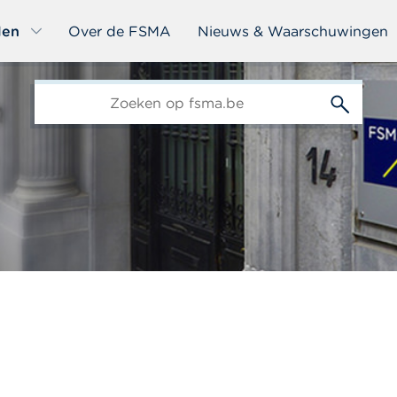
len
Over de FSMA
Nieuws & Waarschuwingen
edit-
s