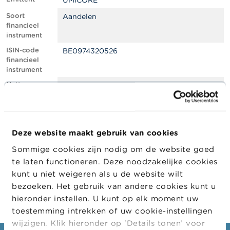
UMICORE
l
e
Soort
Aandelen
n
financieel
instrument
O
ISIN-code
BE0974320526
v
financieel
e
instrument
r
d
Netto
0.57
e
shortpositie,
F
in % van het
S
geplaatste
M
kapitaal
A
Deze website maakt gebruik van cookies
Positiedatum
23/09/2021
Sommige cookies zijn nodig om de website goed
N
Wijziging
28/09/2021
i
te laten functioneren. Deze noodzakelijke cookies
datum
e
kunt u niet weigeren als u de website wilt
openbaarma
u
king
bezoeken. Het gebruik van andere cookies kunt u
w
s
hieronder instellen. U kunt op elk moment uw
&
toestemming intrekken of uw cookie-instellingen
W
wijzigen. Klik hieronder op ‘Details tonen’ voor
a