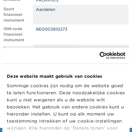
PROXIMUS
l
e
Soort
Aandelen
n
financieel
instrument
O
ISIN-code
BE0003810273
v
financieel
e
instrument
r
d
Netto
0.51
e
shortpositie,
F
in % van het
S
geplaatste
M
kapitaal
A
Deze website maakt gebruik van cookies
Positiedatum
26/08/2021
Sommige cookies zijn nodig om de website goed
N
Wijziging
03/09/2021
i
te laten functioneren. Deze noodzakelijke cookies
datum
e
kunt u niet weigeren als u de website wilt
openbaarma
u
king
bezoeken. Het gebruik van andere cookies kunt u
w
s
hieronder instellen. U kunt op elk moment uw
&
toestemming intrekken of uw cookie-instellingen
W
wijzigen. Klik hieronder op ‘Details tonen’ voor
a