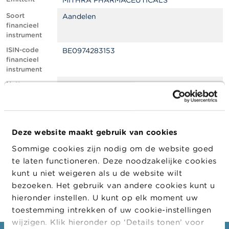
MITHRA PHARMACEUTICALS
l
e
Soort
Aandelen
n
financieel
instrument
O
ISIN-code
BE0974283153
v
financieel
e
instrument
r
d
Netto
0.59
e
shortpositie,
F
in % van het
S
geplaatste
M
kapitaal
A
Deze website maakt gebruik van cookies
Positiedatum
20/09/2022
Sommige cookies zijn nodig om de website goed
N
Wijziging
02/11/2022
i
te laten functioneren. Deze noodzakelijke cookies
datum
e
kunt u niet weigeren als u de website wilt
openbaarma
u
king
bezoeken. Het gebruik van andere cookies kunt u
w
s
hieronder instellen. U kunt op elk moment uw
&
toestemming intrekken of uw cookie-instellingen
W
wijzigen. Klik hieronder op ‘Details tonen’ voor
a