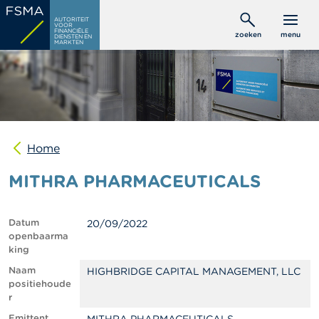
Overslaan
C
AUTORITEIT
en
VOOR
o
FINANCIËLE
zoeken
menu
DIENSTEN EN
naar
n
MARKTEN
s
de
u
inhoud
m
gaan
e
n
t
e
n
Home
MITHRA PHARMACEUTICALS
P
r
o
f
Datum
20/09/2022
e
openbaarma
s
king
s
i
Naam
HIGHBRIDGE CAPITAL MANAGEMENT, LLC
o
positiehoude
n
r
e
Emittent