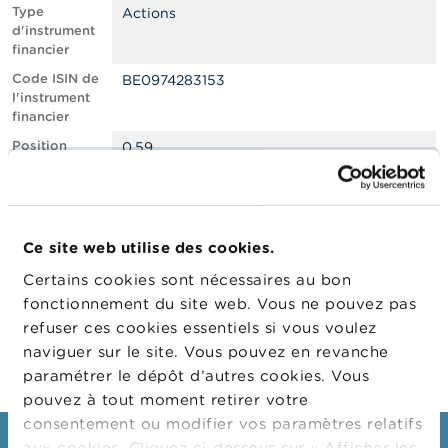
n
Type
Actions
n
d'instrument
e
financier
l
s
Code ISIN de
BE0974283153
l'instrument
financier
L
a
Position
0.59
F
courte nette,
S
en % du
M
capital social
A
émis
Ce site web utilise des cookies.
Date de
20/09/2022
A
position
c
Certains cookies sont nécessaires au bon
t
Changement
02/11/2022
fonctionnement du site web. Vous ne pouvez pas
u
de date de
refuser ces cookies essentiels si vous voulez
a
publication
l
naviguer sur le site. Vous pouvez en revanche
i
paramétrer le dépôt d’autres cookies. Vous
t
pouvez à tout moment retirer votre
é
s
consentement ou modifier vos paramètres relatifs
e
aux cookies. Cliquez ci-dessous sur « Afficher les