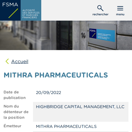
Aller
C
au
AUTORITÉ
o
DES SERVICES
rechercher
menu
ET MARCHÉS
contenu
n
FINANCIERS
s
principal
o
m
m
a
t
e
u
Accueil
r
s
MITHRA PHARMACEUTICALS
P
r
Date de
20/09/2022
o
publication
f
e
Nom du
HIGHBRIDGE CAPITAL MANAGEMENT, LLC
s
détenteur de
s
la position
i
Émetteur
MITHRA PHARMACEUTICALS
o