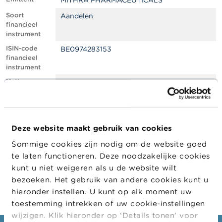
MITHRA PHARMACEUTICALS
l
e
Soort
Aandelen
n
financieel
instrument
O
ISIN-code
BE0974283153
v
financieel
e
instrument
r
d
Netto
0.81
e
shortpositie,
F
in % van het
S
geplaatste
M
kapitaal
A
Deze website maakt gebruik van cookies
Positiedatum
12/08/2022
Sommige cookies zijn nodig om de website goed
N
Wijziging
15/08/2022
i
te laten functioneren. Deze noodzakelijke cookies
datum
e
kunt u niet weigeren als u de website wilt
openbaarma
u
king
bezoeken. Het gebruik van andere cookies kunt u
w
s
hieronder instellen. U kunt op elk moment uw
&
toestemming intrekken of uw cookie-instellingen
W
wijzigen. Klik hieronder op ‘Details tonen’ voor
a