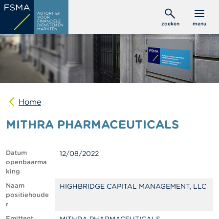
Overslaan
C
AUTORITEIT
en
VOOR
o
FINANCIËLE
zoeken
menu
DIENSTEN EN
naar
n
MARKTEN
s
de
u
inhoud
m
gaan
e
n
t
e
n
Home
MITHRA PHARMACEUTICALS
P
r
o
f
Datum
12/08/2022
e
openbaarma
s
king
s
i
Naam
HIGHBRIDGE CAPITAL MANAGEMENT, LLC
o
positiehoude
n
r
e
Emittent