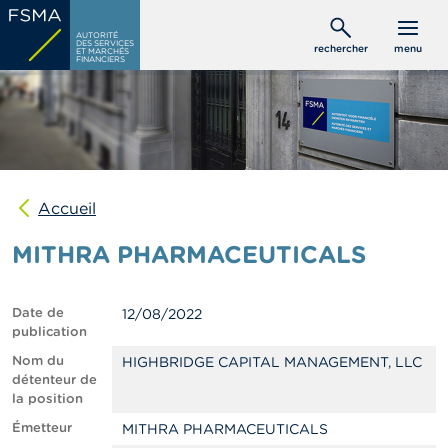
Aller
C
au
AUTORITÉ
o
DES SERVICES
rechercher
menu
ET MARCHÉS
contenu
n
FINANCIERS
s
principal
o
m
m
a
t
e
u
Accueil
r
s
MITHRA PHARMACEUTICALS
P
r
Date de
12/08/2022
o
publication
f
e
Nom du
HIGHBRIDGE CAPITAL MANAGEMENT, LLC
s
détenteur de
s
la position
i
Émetteur
MITHRA PHARMACEUTICALS
o