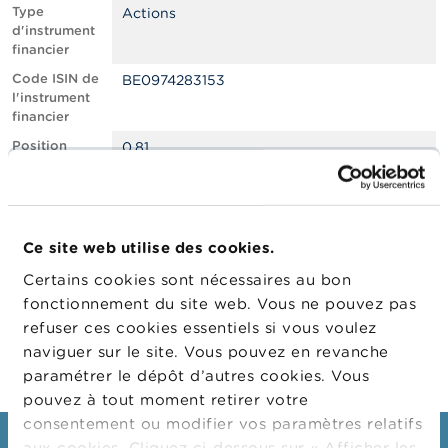
n
Type
Actions
n
d'instrument
e
financier
l
s
Code ISIN de
BE0974283153
l'instrument
financier
L
a
Position
0.81
F
courte nette,
S
en % du
M
capital social
A
émis
Ce site web utilise des cookies.
Date de
12/08/2022
A
position
c
Certains cookies sont nécessaires au bon
t
Changement
15/08/2022
fonctionnement du site web. Vous ne pouvez pas
u
de date de
refuser ces cookies essentiels si vous voulez
a
publication
l
naviguer sur le site. Vous pouvez en revanche
i
paramétrer le dépôt d’autres cookies. Vous
t
pouvez à tout moment retirer votre
é
s
consentement ou modifier vos paramètres relatifs
e
aux cookies. Cliquez ci-dessous sur « Afficher les