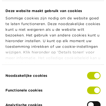
BE0974334667
a
financieel
r
instrument
Deze website maakt gebruik van cookies
s
c
Soort
Verkoop / Vervreemding
Sommige cookies zijn nodig om de website goed
h
transactie
u
te laten functioneren. Deze noodzakelijke cookies
Plaats van
Euronext Brussels
w
kunt u niet weigeren als u de website wilt
uitvoering
i
bezoeken. Het gebruik van andere cookies kunt u
transactie
n
g
hieronder instellen. U kunt op elk moment uw
Transactiedat
11/06/2025
e
toestemming intrekken of uw cookie-instellingen
um
n
wijzigen. Klik hieronder op ‘Details tonen’ voor
Munt
EUR
meer informatie. Het volledige cookiebeleid kan u
J
Aantal
2.238
hier
raadplegen.
o
financiële
b
Toestemmingsselectie
instrumenten
s
Noodzakelijke cookies
Prijs
0,80
C
Totaal
1.793,76
o
bedrag
Functionele cookies
n
t
a
Analytische cookies