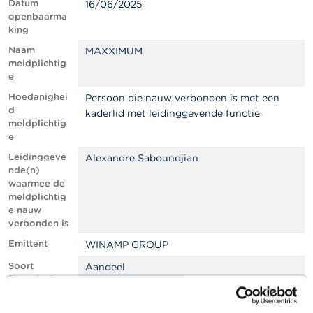
l
Datum
16/06/2025
e
openbaarma
n
king
Naam
MAXXIMUM
O
meldplichtig
v
e
e
Hoedanighei
r
Persoon die nauw verbonden is met een
d
d
kaderlid met leidinggevende functie
e
meldplichtig
F
e
S
Leidinggeve
Alexandre Saboundjian
M
nde(n)
A
waarmee de
meldplichtig
N
e nauw
i
verbonden is
e
Emittent
u
WINAMP GROUP
w
Soort
Aandeel
s
financieel
&
instrument
W
a
ISIN-code