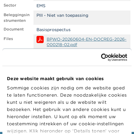
l
Sector
e
EMS
n
Beleggingsin
PIII - Niet van toepassing
strumenten
O
Document
Basisprospectus
v
e
Files
BPWO-20260604-EN-DOCREG-2026-
r
000218-02.pdf
d
e
Filter
EMS
F
Goedgekeur
S
FSMA
d door
M
A
LEI
Deze website maakt gebruik van cookies
Sommige cookies zijn nodig om de website goed
N
Company
Company
Company Type
i
te laten functioneren. Deze noodzakelijke cookies
e
kunt u niet weigeren als u de website wilt
KBC Groep
Emittent
u
bezoeken. Het gebruik van andere cookies kunt u
w
s
hieronder instellen. U kunt op elk moment uw
&
toestemming intrekken of uw cookie-instellingen
W
wijzigen. Klik hieronder op ‘Details tonen’ voor
a