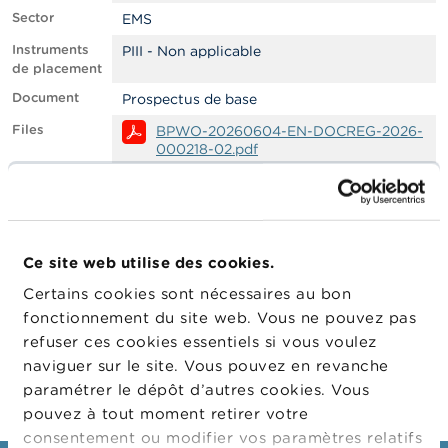
n
Sector
n
EMS
e
Instruments
PIII - Non applicable
l
de placement
s
Document
Prospectus de base
L
Files
BPWO-20260604-EN-DOCREG-2026-
a
000218-02.pdf
F
S
Filter
EMS
M
Approuvé
A
FSMA
par
LEI
A
Ce site web utilise des cookies.
c
Certains cookies sont nécessaires au bon
t
Company
Company
Company Type
u
fonctionnement du site web. Vous ne pouvez pas
a
refuser ces cookies essentiels si vous voulez
KBC Groupe
Emetteur
l
naviguer sur le site. Vous pouvez en revanche
i
t
paramétrer le dépôt d’autres cookies. Vous
é
pouvez à tout moment retirer votre
s
consentement ou modifier vos paramètres relatifs
e