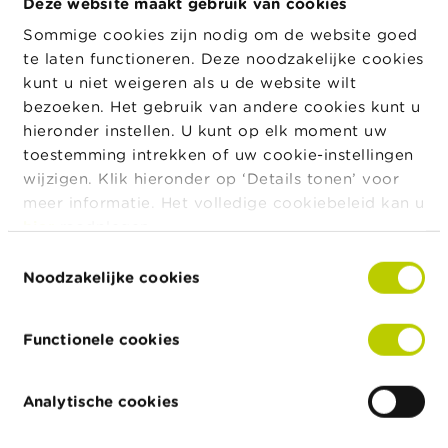
l
Deze website maakt gebruik van cookies
snummer
e
Sommige cookies zijn nodig om de website goed
n
FSMA
034244
te laten functioneren. Deze noodzakelijke cookies
Nummer
kunt u niet weigeren als u de website wilt
O
v
bezoeken. Het gebruik van andere cookies kunt u
Officiële
Naam
Geldig van
Geldig tot
e
naam
hieronder instellen. U kunt op elk moment uw
r
GARAGE
30/03/1987
06/06/2025
toestemming intrekken of uw cookie-instellingen
d
POSTIAUX
e
wijzigen. Klik hieronder op ‘Details tonen’ voor
F
meer informatie. Het volledige cookiebeleid kan u
S
hier
raadplegen.
M
Statuut
Statuut
Lijst
A
Toestemmingsselectie
Belgische agenten in
Belgische agenten 
Noodzakelijke cookies
N
een nevenfunctie in
een nevenfunctie i
i
consumentenkrediet
consumentenkredi
e
Functionele cookies
u
Belgische
Belgische
w
verzekeringssubagenten
verzekeringssubag
s
Analytische cookies
&
W
a
Juridische
Juridische
Geldig van
Geldig tot