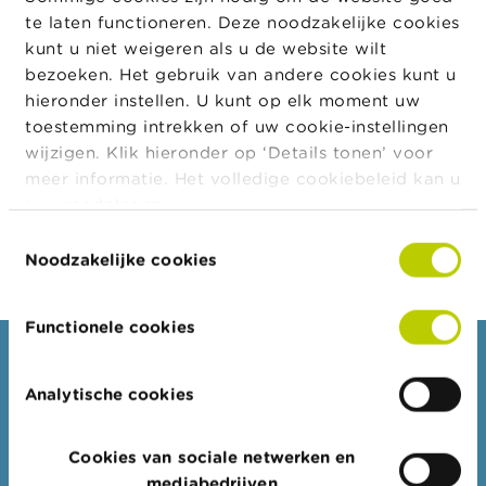
a
vorm
te laten functioneren. Deze noodzakelijke cookies
r
Besloten
17/10/2019
kunt u niet weigeren als u de website wilt
s
Vennootschap
c
bezoeken. Het gebruik van andere cookies kunt u
h
hieronder instellen. U kunt op elk moment uw
Besloten
01/09/1968
16/10/2019
u
vennootschap
toestemming intrekken of uw cookie-instellingen
w
i
met beperkte
wijzigen. Klik hieronder op ‘Details tonen’ voor
n
aansprakelijkheid
meer informatie. Het volledige cookiebeleid kan u
g
hier
raadplegen.
e
n
Export JSON
Toestemmingsselectie
Noodzakelijke cookies
J
o
b
Functionele cookies
s
Consumenten
C
Analytische cookies
Thema's
o
n
Waarschuwingen & sancties
t
Cookies van sociale netwerken en
a
Klachten
mediabedrijven