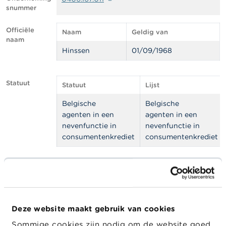
l
snummer
e
n
Officiële
Naam
Geldig van
naam
O
Hinssen
01/09/1968
v
e
r
d
Statuut
Statuut
Lijst
e
F
Belgische
Belgische
S
agenten in een
agenten in een
M
A
nevenfunctie in
nevenfunctie in
consumentenkrediet
consumentenkrediet
N
i
e
Adres
Straat
Huisnummer
Postcode
Stad
u
w
Trieststraat
185
9960
Asse
s
&
Deze website maakt gebruik van cookies
W
a
Juridische
Sommige cookies zijn nodig om de website goed
Juridische vorm
Geldig van
Geldig tot