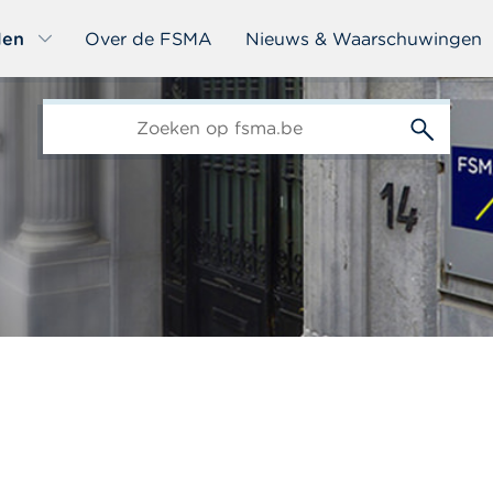
len
Over de FSMA
Nieuws & Waarschuwingen
edit-
s