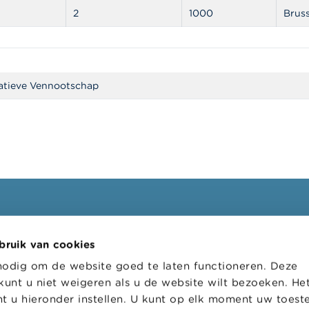
2
1000
Bruss
atieve Vennootschap
ssionelen
FSMA
bruik van cookies
oepen
Over de FSMA
nodig om de website goed te laten functioneren. Deze
s
Nieuws & Waarschuwingen
kunt u niet weigeren als u de website wilt bezoeken. He
l loket
Links
t u hieronder instellen. U kunt op elk moment uw toes