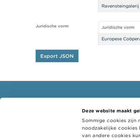
Ravensteingalerij
Juridische vorm
Juridische vorm
Europese Coöper
Export JSON
Consumenten
Profe
Deze website maakt ge
Thema's
Doelgr
Sommige cookies zijn 
Waarschuwingen & sancties
Thema'
noodzakelijke cookies 
Klachten
Digitaa
van andere cookies kun