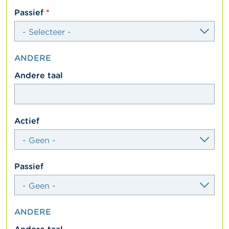
select
Passief
ANDERE
textfield
Andere taal
select
Actief
select
Passief
ANDERE