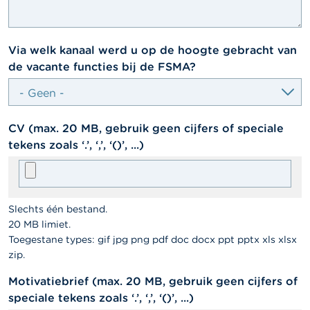
select
Via welk kanaal werd u op de hoogte gebracht van
de vacante functies bij de FSMA?
managed_file
CV (max. 20 MB, gebruik geen cijfers of speciale
tekens zoals ‘.’, ‘,’, ‘()’, ...)
Slechts één bestand.
20 MB limiet.
Toegestane types: gif jpg png pdf doc docx ppt pptx xls xlsx
zip.
managed_file
Motivatiebrief (max. 20 MB, gebruik geen cijfers of
speciale tekens zoals ‘.’, ‘,’, ‘()’, ...)