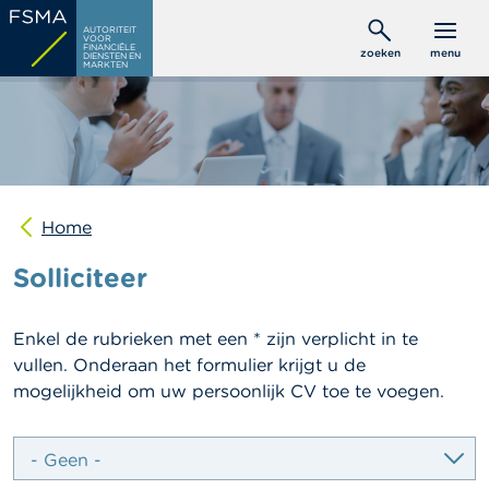
Overslaan
C
AUTORITEIT
en
VOOR
o
FINANCIËLE
zoeken
menu
DIENSTEN EN
naar
n
MARKTEN
s
de
u
inhoud
m
gaan
e
n
t
e
n
Home
Solliciteer
P
r
o
f
Enkel de rubrieken met een * zijn verplicht in te
e
vullen. Onderaan het formulier krijgt u de
s
mogelijkheid om uw persoonlijk CV toe te voegen.
s
i
o
select
cvfldjobasked2
n
e