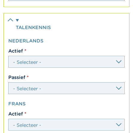
TALENKENNIS
NEDERLANDS
select
Actief
select
Passief
FRANS
select
Actief