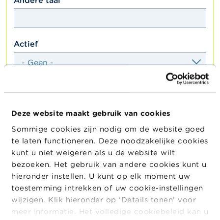
textfield
Andere taal
select
Actief
select
Passief
Deze website maakt gebruik van cookies
Sommige cookies zijn nodig om de website goed
te laten functioneren. Deze noodzakelijke cookies
kunt u niet weigeren als u de website wilt
OPLEIDING
bezoeken. Het gebruik van andere cookies kunt u
hieronder instellen. U kunt op elk moment uw
HOOGSTE OPLEIDINGSNIVEAU
toestemming intrekken of uw cookie-instellingen
select
Type
wijzigen. Klik hieronder op ‘Details tonen’ voor
meer informatie. Het volledige cookiebeleid kan u