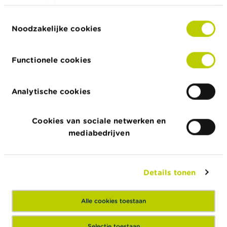
hier
raadplegen.
Toestemmingsselectie
select
Instelling
Noodzakelijke cookies
Functionele cookies
date
Aanvangsdatum
Analytische cookies
date
Einddatum
Cookies van sociale netwerken en
mediabedrijven
select
Studierichting
Details tonen
Alle cookies toestaan
textfield
Andere
Selectie toestaan