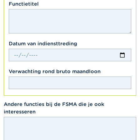
textarea
Functietitel
date
Datum van indiensttreding
textfield
Verwachting rond bruto maandloon
textarea
Andere functies bij de FSMA die je ook
interesseren