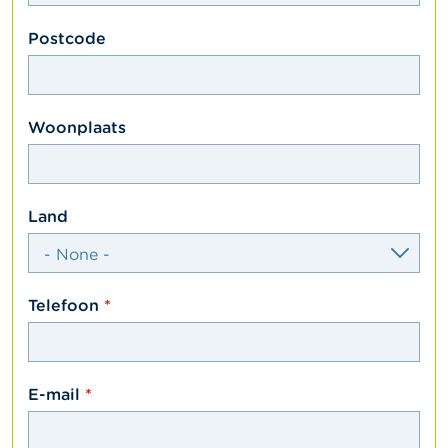
c
t
textfield
Postcode
Z
o
e
k
textfield
Woonplaats
select
Land
textfield
Telefoon
email
E-mail