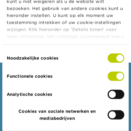
kunt u niet weigeren als u de website wilt
a
de activiteit van financieel planner is voorbehouden
r
bezoeken. Het gebruik van andere cookies kunt u
aan de ondernemingen die een vergunning hebben
s
hieronder instellen. U kunt op elk moment uw
c
verkregen van de FSMA voor deze activiteit. Enkel
toestemming intrekken of uw cookie-instellingen
h
deze laatste ondernemingen mogen zich aan het
u
wijzigen. Klik hieronder op ‘Details tonen’ voor
publiek voorstellen als een onafhankelijk financieel
w
meer informatie. Het volledige cookiebeleid kan u
i
planner.
hier
raadplegen.
n
g
Toestemmingsselectie
e
Noodzakelijke cookies
n
Consumenten
J
Functionele cookies
o
b
Thema's
s
Analytische cookies
Waarschuwingen & sancties
Klachten
C
o
Cookies van sociale netwerken en
Let op voor fraude
n
mediabedrijven
t
Check uw aanbieder
a