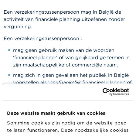
l
e
n
Een verzekeringstussenpersoon mag in België de
activiteit van financiële planning uitoefenen zonder
O
vergunning.
v
e
Een verzekeringstussenpersoon :
r
d
mag geen gebruik maken van de woorden
e
'financieel planner' of van gelijkaardige termen in
F
S
zijn maatschappelijke of commerciële naam,
M
mag zich in geen geval aan het publiek in België
A
voorstellen als '
onafhankelijk
financieel planner' of
gebruikmaken van gelijkaardige termen.
N
i
e
Wel mag de verzekeringstussenpersoon zich
u
voorstellen als financieel planner en meedelen dat hij
w
Deze website maakt gebruik van cookies
aan niet-professionele cliënten raad geeft over
s
&
Sommige cookies zijn nodig om de website goed
financiële planning.
W
te laten functioneren. Deze noodzakelijke cookies
a
De verwijzing in de naam of commerciële naam naar