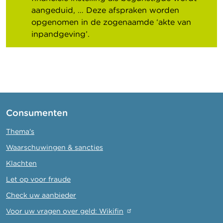
aangeduid, … Deze afspraken worden
opgenomen in de zogenaamde ‘akte van
inpandgeving’.
Consumenten
Thema's
Waarschuwingen & sancties
Klachten
Let op voor fraude
Check uw aanbieder
Voor uw vragen over geld: Wikifin