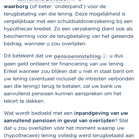
l
waarborg
(of beter: ‘onderpand’) voor de
e
n
terugbetaling van die lening. Deze mogelijkheid is
vergelijkbaar met een schuldsaldoverzekering bij een
O
hypothecair krediet. Zo een verzekering dient ook als
v
bescherming voor de terugbetaling van het geleende
e
bedrag, wanneer u zou overlijden.
r
d
e
Dit betekent dat uw
u dus
pensioeninstelling
F
geen geld ontleent ter financiering van uw lening.
S
Enkel wanneer zou blijken dat u niet in staat bent om
M
A
uw lening (eventueel inclusief de intresten verbonden
aan die lening) terug te betalen, zal uw bank uw
N
aanvullend pensioen
kunnen aanspreken om het
i
tekort te dekken.
e
u
Wat wordt bedoeld met een
inpandgeving van uw
w
s
aanvullend pensioen
in geval van overlijden
? Stel
&
dat u zou overlijden vóór het moment waarop uw
W
(hypothecaire) lening volledig werd terugbetaald aan
a