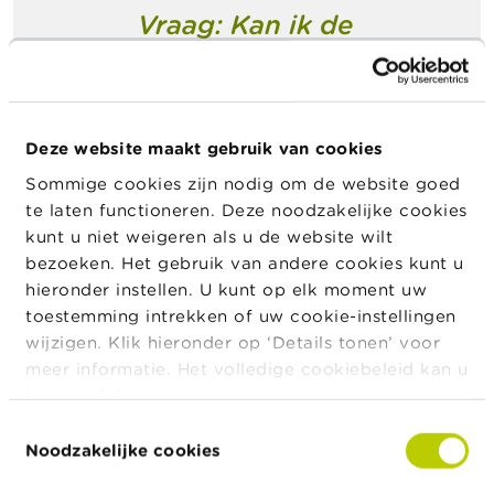
c
Vraag: Kan ik de
t
inpandgeving van mijn
Z
aanvullend pensioen
o
gebruiken in geval van
e
k
herfinanciering van
Deze website maakt gebruik van cookies
mijn hypothecaire
Sommige cookies zijn nodig om de website goed
lening?
te laten functioneren. Deze noodzakelijke cookies
kunt u niet weigeren als u de website wilt
bezoeken. Het gebruik van andere cookies kunt u
hieronder instellen. U kunt op elk moment uw
Antwoord
: Dat is mogelijk. Daarbij
toestemming intrekken of uw cookie-instellingen
moeten dezelfde voorwaarden
wijzigen. Klik hieronder op ‘Details tonen’ voor
worden nageleefd als degene die
meer informatie. Het volledige cookiebeleid kan u
van toepassing zijn op een
hier
raadplegen.
inpandgeving van een
aanvullend
pensioen
als waarborg van een
Toestemmingsselectie
hypothecaire lening.
Noodzakelijke cookies