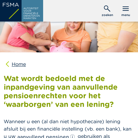
Overslaan
C
AUTORITEIT
en
VOOR
o
FINANCIËLE
zoeken
menu
DIENSTEN EN
naar
n
MARKTEN
s
de
u
inhoud
m
gaan
e
n
t
e
n
Home
Wat wordt bedoeld met de
P
r
inpandgeving van aanvullende
o
pensioenrechten voor het
f
e
‘waarborgen’ van een lening?
s
s
i
Wanneer u een (al dan niet hypothecaire) lening
o
n
afsluit bij een financiële instelling (vb. een bank), kan
e
u uw
gebruiken als
aanvullend pensioen