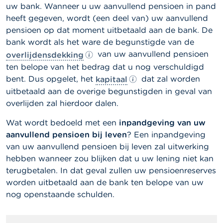
a
uw bank. Wanneer u uw
aanvullend pensioen
in pand
r
heeft gegeven, wordt (een deel van) uw
aanvullend
s
pensioen
op dat moment uitbetaald aan de bank. De
c
h
bank wordt als het ware de begunstigde van de
u
van uw
aanvullend pensioen
overlijdensdekking
w
ten belope van het bedrag dat u nog verschuldigd
i
n
bent. Dus opgelet, het
dat zal worden
kapitaal
g
uitbetaald aan de overige begunstigden in geval van
e
overlijden zal hierdoor dalen.
n
Wat wordt bedoeld met een
inpandgeving van uw
J
aanvullend pensioen
bij leven
? Een inpandgeving
o
b
van uw
aanvullend pensioen
bij leven zal uitwerking
s
hebben wanneer zou blijken dat u uw lening niet kan
terugbetalen. In dat geval zullen uw pensioenreserves
C
worden uitbetaald aan de bank ten belope van uw
o
nog openstaande schulden.
n
t
a