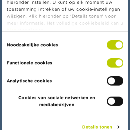
hieronder instellen. U kunt op elk moment uw
toestemming intrekken of uw cookie-instellingen
Meer nieuws & waarschuwingen
wijzigen. Klik hieronder op ‘Details tonen’ voor
meer informatie. Het volledige cookiebeleid kan u
hier
raadplegen.
Toestemmingsselectie
Bankierseed
Noodzakelijke cookies
Functionele cookies
Dataportaal
Analytische cookies
Vind snel uw weg in alle lijsten, documenten en
data
Cookies van sociale netwerken en
mediabedrijven
Details tonen