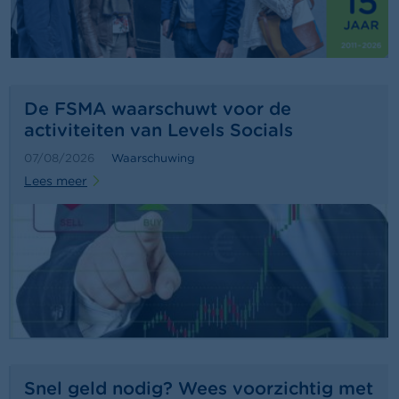
a
r
s
c
h
u
w
De FSMA waarschuwt voor de
i
activiteiten van Levels Socials
n
g
07/08/2026
Waarschuwing
e
Lees meer
n
J
o
b
s
C
o
n
t
a
Snel geld nodig? Wees voorzichtig met