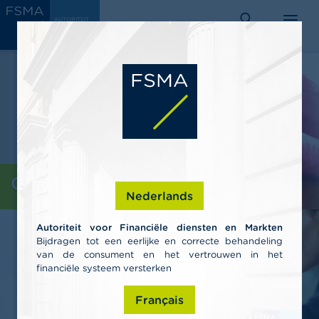
Overslaan
C
AUTORITEIT
en
VOOR
o
FINANCIËLE
zoeken
menu
DIENSTEN EN
naar
n
MARKTEN
s
de
u
inhoud
m
gaan
e
n
t
e
n
P
Consumenten
r
Nederlands
o
f
Autoriteit voor Financiële diensten en Markten
e
Bijdragen tot een eerlijke en correcte behandeling
s
van de consument en het vertrouwen in het
s
i
financiële systeem versterken
o
n
Français
e