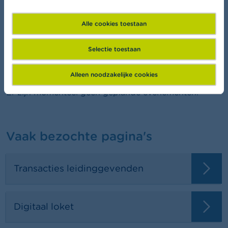
FSMA Academy
Wil je meer leren over financiën?
Alle cookies toestaan
Selectie toestaan
Agenda
Alleen noodzakelijke cookies
Er zijn momenteel geen geplande evenementen.
Vaak bezochte pagina's
Transacties leidinggevenden
Digitaal loket