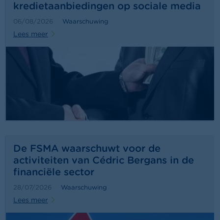
c
kredietaanbiedingen op sociale media
t
06/08/2026
Waarschuwing
Z
Lees meer
o
e
k
De FSMA waarschuwt voor de
activiteiten van Cédric Bergans in de
financiële sector
28/07/2026
Waarschuwing
Lees meer