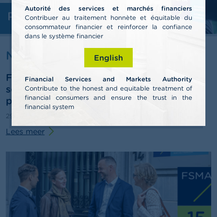
l
Autorité des services et marchés financiers
e
Professionelen
n
Contribuer au traitement honnète et équitable du
consommateur financier et reinforcer la confiance
dans le système financier
O
v
Nieuws & Waarschuwingen
English
e
r
FSMA publiceert jaarverslag 2025 en
d
Financial Services and Markets Authority
e
schetst pistes voor de derde
Contribute to the honest and equitable treatment of
F
financial consumers and ensure the trust in the
pensioenpijler
S
financial system
M
29/06/2026
Persbericht
A
Lees meer
N
i
e
u
w
s
&
W
a