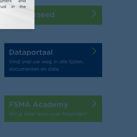
nsumers and
rust in the
Bankierseed
Dataportaal
Vind snel uw weg in alle lijsten,
documenten en data
FSMA Academy
Wil je meer leren over financiën?