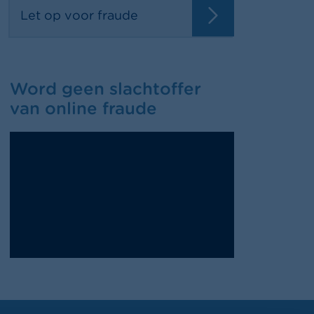
Let op voor fraude
Word geen slachtoffer
van online fraude