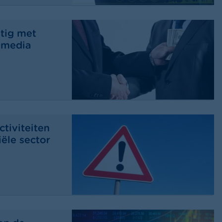
tig met
 media
tiviteiten
iële sector