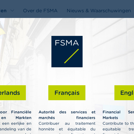
len
Over de FSMA
Nieuws & Waarschuwingen
edit-
s
rlands
Français
Engl
Profession
voor Financiële
Autorité des services et
Financial Se
 en Markten
marchés financiers
Markets A
 een eerlijke en
Contribuer au traitement
Contribute to t
andeling van de
honnète et équitable du
equitable tr