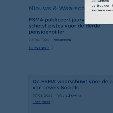
consume
vertrouwen i
Nieuws & Waarschuwingen
systeem vers
FSMA publiceert jaarverslag 202
schetst pistes voor de derde
pensioenpijler
29/06/2026
Persbericht
Lees meer
De FSMA waarschuwt voor de ac
van Levels Socials
07/08/2026
Waarschuwing
Lees meer