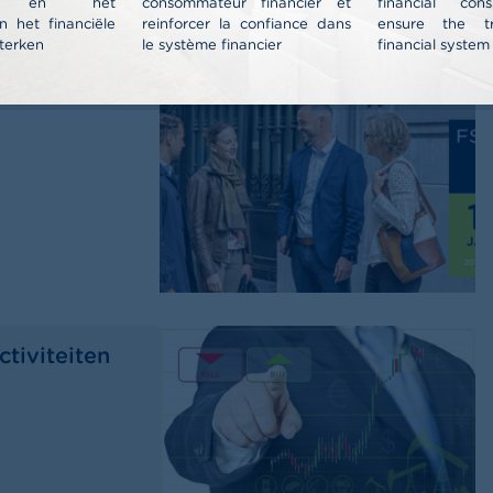
nt en het
consommateur financier et
financial co
n het financiële
reinforcer la confiance dans
ensure the t
terken
le système financier
financial system
5 en
tiviteiten