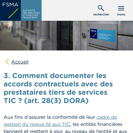
Aller
C
au
AUTORITÉ
o
DES SERVICES
rechercher
menu
ET MARCHÉS
contenu
n
FINANCIERS
s
principal
o
m
m
a
t
e
u
Accueil
r
s
3. Comment documenter les
accords contractuels avec des
P
prestataires tiers de services
r
o
TIC ? (art. 28(3) DORA)
f
e
s
Aux fins d’assurer la conformité de leur
cadre de
s
i
gestion du risque lié aux TIC
,
les entités financières
o
tiennent et mettent à jour, au niveau de l’entité et aux