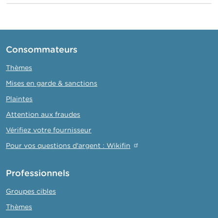
o
n
t
a
c
t
Consommateurs
R
Thèmes
e
Mises en garde & sanctions
c
h
Plaintes
e
r
Attention aux fraudes
c
h
Vérifiez votre fournisseur
e
Pour vos questions d'argent : Wikifin
Professionnels
Groupes cibles
Thèmes