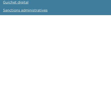
Guichet digital
Sanctions administratives
Collège de supervision des réviseurs d'entreprises (CSR)
FSMA
La FSMA
Actualités et Mises en garde
Liens
Contact
Formulaire de commande
Inscrivez-vous à notre newsletter