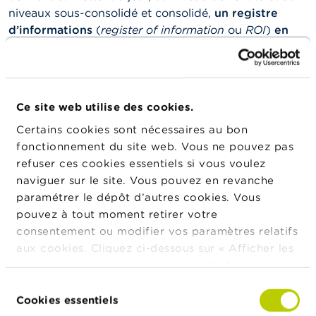
n
niveaux sous-consolidé et consolidé,
un registre
n
e
d’informations
(
register of information
ou
ROI
)
en
l
rapport avec tous les accords contractuels portant
s
sur l’utilisation de services TIC fournis par des
prestataires tiers de services TIC.
L
a
Ce site web utilise des cookies.
Les accords contractuels doivent être documentés, en
F
S
opérant une distinction entre ceux qui couvrent des
Certains cookies sont nécessaires au bon
M
services TIC qui soutiennent des fonctions
fonctionnement du site web. Vous ne pouvez pas
A
critiques
, et les autres.
refuser ces cookies essentiels si vous voulez
naviguer sur le site. Vous pouvez en revanche
A
Les entités financières mettent à la disposition de la
c
paramétrer le dépôt d’autres cookies. Vous
FSMA, si elle en fait la demande, le registre
t
pouvez à tout moment retirer votre
d’informations complet ou, le cas échéant, des
u
consentement ou modifier vos paramètres relatifs
a
sections spécifiques de celui-ci, ainsi que toute
l
aux cookies. Cliquez ci-dessous sur « Afficher les
information jugée nécessaire pour garantir une
i
détails » pour obtenir davantage d'informations.
surveillance efficace de l’entité financière.
t
La politique en matière de cookies est
é
Sélection
s
Les entités financières informent la FSMA de tout
consultable dans son intégralité
ici
.
Cookies essentiels
du
e
projet d’accord contractuel portant sur l’utilisation de