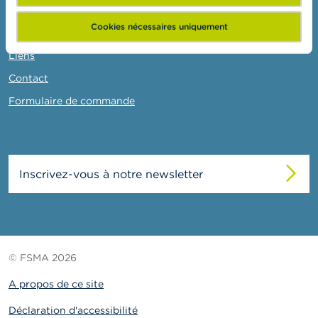
o
La FSMA
n
t
Cookies nécessaires uniquement
Actualités et Mises en garde
a
c
Liens
t
Contact
R
Formulaire de commande
e
c
h
e
r
Inscrivez-vous à notre newsletter
c
h
e
© FSMA 2026
A propos de ce site
Déclaration d'accessibilité