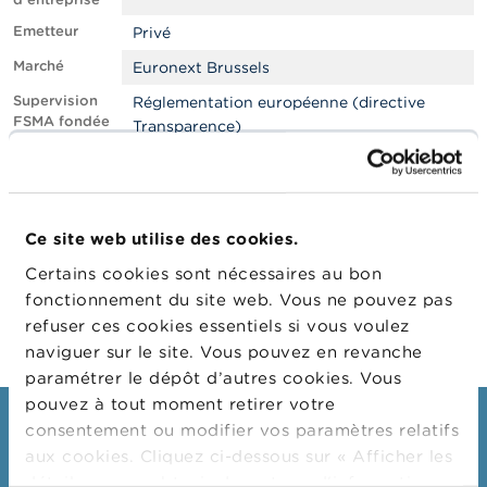
n
n
Emetteur
Privé
e
l
Marché
Euronext Brussels
s
Supervision
Réglementation européenne (directive
FSMA fondée
Transparence)
L
sur
a
F
Dénominateu
33.157.750
S
r
M
Actionnariat
0404616494_fr.pdf
A
Ce site web utilise des cookies.
Certains cookies sont nécessaires au bon
A
Link vers site
www.avh.be/fr/investors
fonctionnement du site web. Vous ne pouvez pas
c
web
t
refuser ces cookies essentiels si vous voulez
u
naviguer sur le site. Vous pouvez en revanche
a
paramétrer le dépôt d’autres cookies. Vous
l
i
pouvez à tout moment retirer votre
t
Consommateurs
consentement ou modifier vos paramètres relatifs
é
aux cookies. Cliquez ci-dessous sur « Afficher les
s
Thèmes
e
détails » pour obtenir davantage d'informations.