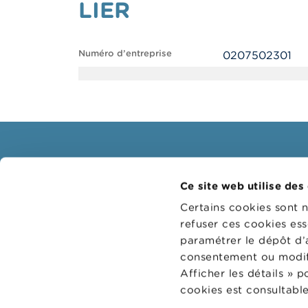
LIER
Numéro d’entreprise
0207502301
Consommateurs
Profe
Ce site web utilise des
Thèmes
Groupes
Certains cookies sont 
Mises en garde & sanctions
Thème
refuser ces cookies ess
paramétrer le dépôt d’
Plaintes
Guichet
consentement ou modifi
Attention aux fraudes
Sanctio
Afficher les détails » 
Vérifiez votre fournisseur
Collège
cookies est consultable
réviseu
Pour vos questions d'argent :