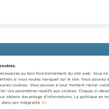
ssionnels
FSMA
 cookies.
 cibles
La FSMA
nécessaires au bon fonctionnement du site web. Vous n
s
Actualités et Mises en garde
entiels si vous voulez naviguer sur le site. Vous pouvez
autres cookies. Vous pouvez à tout moment retirer votr
 digital
Liens
er vos paramètres relatifs aux cookies. Cliquez ci-dess
ns administratives
Contact
pour obtenir davantage d'informations. La politique en m
 de supervision des
Formulaire de commande
 dans son intégralité
ici
.
rs d'entreprises (CSR)