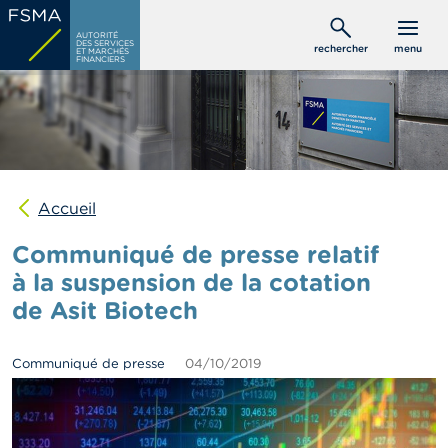
Aller
C
au
AUTORITÉ
o
DES SERVICES
rechercher
menu
ET MARCHÉS
contenu
n
FINANCIERS
s
principal
o
m
m
a
t
e
u
Accueil
r
s
Communiqué de presse relatif
à la suspension de la cotation
P
de Asit Biotech
r
o
f
e
Communiqué de presse
04/10/2019
s
s
i
o