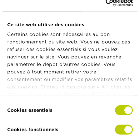
t
M
i
s
Ce site web utilise des cookies.
Actualités & Mises en garde
e
s
Certains cookies sont nécessaires au bon
e
24/07/2026
fonctionnement du site web. Vous ne pouvez pas
n
Communiqué de presse relatif à la suspension
g
refuser ces cookies essentiels si vous voulez
de la cotation de IEP INVEST
a
naviguer sur le site. Vous pouvez en revanche
r
paramétrer le dépôt d’autres cookies. Vous
d
e
22/07/2026
pouvez à tout moment retirer votre
Évolution du secteur des fonds
consentement ou modifier vos paramètres relatifs
d’investissement belges au premier trimestre
E
aux cookies. Cliquez ci-dessous sur « Afficher les
2026
m
détails » pour obtenir davantage d'informations.
p
La politique en matière de cookies est
l
Sélection
15/07/2026
o
consultable dans son intégralité
ici
.
Cookies essentiels
du
i
Dashboard semestriel sur les fraudes
consentement
s
Cookies fonctionnels
Plus de nouvelles
C