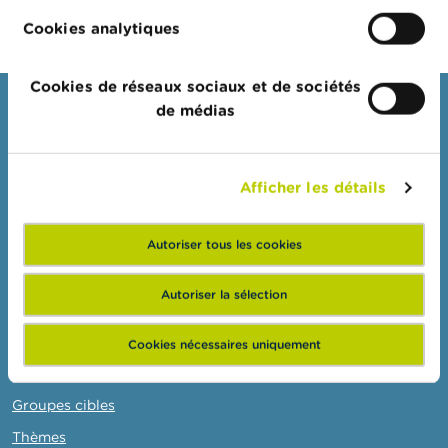
o
n
Cookies analytiques
t
a
c
Cookies de réseaux sociaux et de sociétés
t
de médias
Consommateurs
R
Thèmes
e
c
Mises en garde & sanctions
Afficher les détails
h
e
Plaintes
r
c
Autoriser tous les cookies
Attention aux fraudes
h
Vérifiez votre fournisseur
e
Autoriser la sélection
Pour vos questions d'argent : Wikifin
Cookies nécessaires uniquement
Professionnels
Groupes cibles
Thèmes