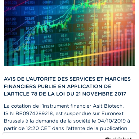
n
n
e
l
s
L
a
F
S
M
A
AVIS DE L’AUTORITE DES SERVICES ET MARCHES
A
FINANCIERS PUBLIE EN APPLICATION DE
c
t
L’ARTICLE 78 DE LA LOI DU 21 NOVEMBRE 2017
u
a
La cotation de l’instrument financier Asit Biotech,
l
ISIN BE0974289218, est suspendue sur Euronext
i
t
Brussels à la demande de la société le 04/10/2019 à
é
partir de 12:20 CET dans l’attente de la publication
s
d’un communiqué de presse.
e