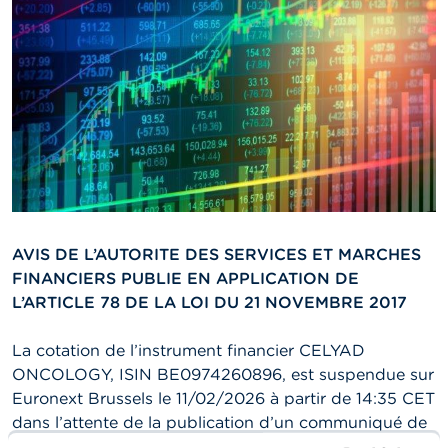
n
n
e
l
s
L
a
F
S
M
A
AVIS DE L’AUTORITE DES SERVICES ET MARCHES
A
FINANCIERS PUBLIE EN APPLICATION DE
c
t
L’ARTICLE 78 DE LA LOI DU 21 NOVEMBRE 2017
u
a
La cotation de l’instrument financier CELYAD
l
i
ONCOLOGY, ISIN BE0974260896, est suspendue sur
t
Euronext Brussels le 11/02/2026 à partir de 14:35 CET
é
dans l’attente de la publication d’un communiqué de
s
e
presse.