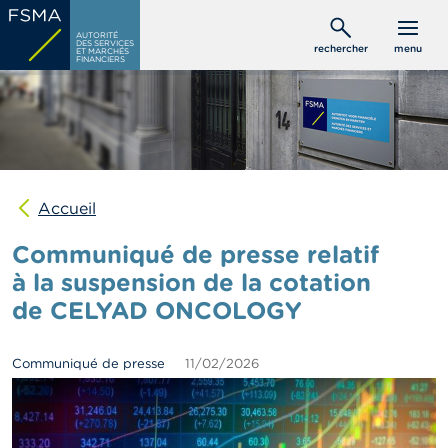
Aller
C
au
AUTORITÉ
o
DES SERVICES
rechercher
menu
ET MARCHÉS
contenu
n
FINANCIERS
s
principal
o
m
m
a
t
e
u
Accueil
r
s
Communiqué de presse relatif
à la suspension de la cotation
P
de CELYAD ONCOLOGY
r
o
f
e
Communiqué de presse
11/02/2026
s
s
i
o