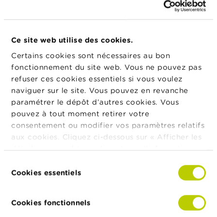
t
M
i
s
e
Ce site web utilise des cookies.
Actualités & Mises en garde
s
Certains cookies sont nécessaires au bon
e
n
fonctionnement du site web. Vous ne pouvez pas
24/07/2026
g
Communiqué de presse relatif à la suspension
refuser ces cookies essentiels si vous voulez
a
de la cotation de IEP INVEST
naviguer sur le site. Vous pouvez en revanche
r
d
paramétrer le dépôt d’autres cookies. Vous
e
pouvez à tout moment retirer votre
22/07/2026
consentement ou modifier vos paramètres relatifs
Évolution du secteur des fonds
E
d’investissement belges au premier trimestre
aux cookies. Cliquez ci-dessous sur « Afficher les
m
2026
détails » pour obtenir davantage d'informations.
p
l
La politique en matière de cookies est
Sélection
o
consultable dans son intégralité
ici
.
15/07/2026
Cookies essentiels
du
i
Dashboard semestriel sur les fraudes
s
consentement
Cookies fonctionnels
C
Plus de nouvelles