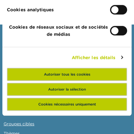
o
n
Cookies analytiques
t
a
c
t
Cookies de réseaux sociaux et de sociétés
de médias
Consommateurs
R
e
Thèmes
c
h
Afficher les détails
Mises en garde & sanctions
e
Plaintes
r
c
Autoriser tous les cookies
Attention aux fraudes
h
e
Vérifiez votre fournisseur
Autoriser la sélection
Pour vos questions d'argent : Wikifin
Cookies nécessaires uniquement
Professionnels
Groupes cibles
Thèmes