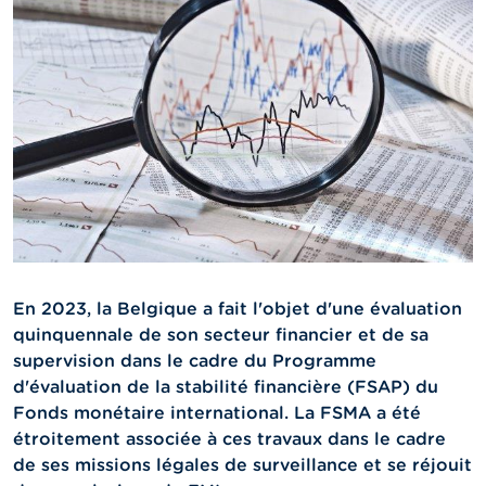
n
n
e
l
s
L
a
F
S
M
A
A
c
En 2023, la Belgique a fait l'objet d'une évaluation
t
quinquennale de son secteur financier et de sa
u
supervision dans le cadre du Programme
a
l
d'évaluation de la stabilité financière (FSAP) du
i
Fonds monétaire international. La FSMA a été
t
étroitement associée à ces travaux dans le cadre
é
s
de ses missions légales de surveillance et se réjouit
e