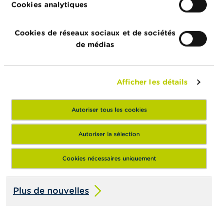
Cookies analytiques
Actualités & Mises en garde
Cookies de réseaux sociaux et de sociétés
de médias
24/07/2026
Communiqué de presse relatif à la suspension
de la cotation de IEP INVEST
Afficher les détails
22/07/2026
Évolution du secteur des fonds
Autoriser tous les cookies
d’investissement belges au premier trimestre
2026
Autoriser la sélection
15/07/2026
Cookies nécessaires uniquement
Dashboard semestriel sur les fraudes
Plus de nouvelles