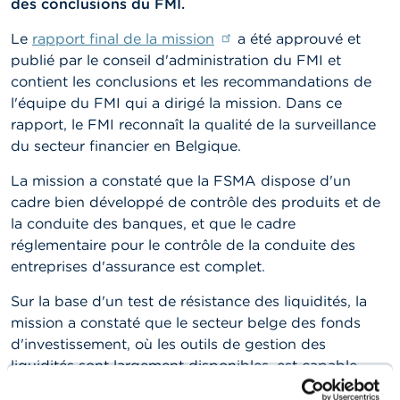
des conclusions du FMI.
t
M
Le
rapport final de la mission
a été approuvé et
i
s
publié par le conseil d'administration du FMI et
e
contient les conclusions et les recommandations de
s
l'équipe du FMI qui a dirigé la mission. Dans ce
e
n
rapport, le FMI reconnaît la qualité de la surveillance
g
du secteur financier en Belgique.
a
r
La mission a constaté que la FSMA dispose d'un
d
cadre bien développé de contrôle des produits et de
e
la conduite des banques, et que le cadre
réglementaire pour le contrôle de la conduite des
E
m
entreprises d'assurance est complet.
p
l
Sur la base d'un test de résistance des liquidités, la
o
mission a constaté que le secteur belge des fonds
i
s
d'investissement, où les outils de gestion des
liquidités sont largement disponibles, est capable
C
d'absorber des chocs importants. La FSMA effectuera