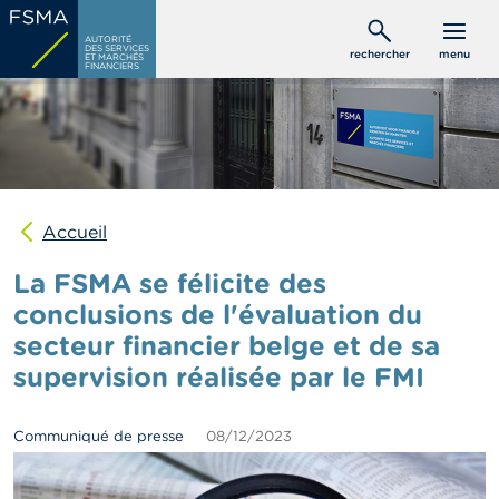
Aller
C
au
AUTORITÉ
o
DES SERVICES
rechercher
menu
ET MARCHÉS
contenu
n
FINANCIERS
s
principal
o
m
m
a
t
e
u
Accueil
r
s
La FSMA se félicite des
conclusions de l'évaluation du
P
secteur financier belge et de sa
r
o
supervision réalisée par le FMI
f
e
s
Communiqué de presse
08/12/2023
s
i
o