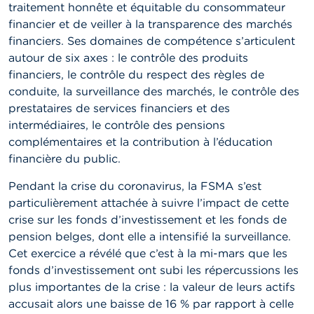
t
traitement honnête et équitable du consommateur
M
financier et de veiller à la transparence des marchés
i
financiers. Ses domaines de compétence s’articulent
s
e
autour de six axes : le contrôle des produits
s
financiers, le contrôle du respect des règles de
e
conduite, la surveillance des marchés, le contrôle des
n
g
prestataires de services financiers et des
a
intermédiaires, le contrôle des pensions
r
complémentaires et la contribution à l’éducation
d
e
financière du public.
Pendant la crise du coronavirus, la FSMA s’est
E
particulièrement attachée à suivre l’impact de cette
m
p
crise sur les fonds d’investissement et les fonds de
l
pension belges, dont elle a intensifié la surveillance.
o
Cet exercice a révélé que c’est à la mi-mars que les
i
s
fonds d’investissement ont subi les répercussions les
plus importantes de la crise : la valeur de leurs actifs
C
accusait alors une baisse de 16 % par rapport à celle