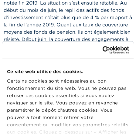
o
notée fin 2019. La situation s’est ensuite rétablie. Au
n
début du mois de juin, le repli des actifs des fonds
t
a
d’investissement n’était plus que de 4 % par rapport à
c
la fin de l’année 2019. Quant aux taux de couverture
t
moyens des fonds de pension, ils ont également bien
résisté. Début juin, la couverture des engagements à
R
court terme et à long terme de ces fonds s’élevait
e
c
respectivement à 144 % et 117 %, contre 153 % et
h
124 % fin 2019.
e
r
Ce site web utilise des cookies.
Outre une surveillance stricte des marchés financiers,
c
h
la FSMA a veillé à fournir la
guidance
nécessaire aux
Certains cookies sont nécessaires au bon
e
entités soumises à son contrôle et à informer les
fonctionnement du site web. Vous ne pouvez pas
consommateurs. Dans le cadre de sa mission de
refuser ces cookies essentiels si vous voulez
protection des consommateurs, la FSMA a lancé, la
naviguer sur le site. Vous pouvez en revanche
semaine dernière, une campagne contre les fraudes à
paramétrer le dépôt d’autres cookies. Vous
l’investissement en ligne. Les fraudeurs n’hésitent en
pouvez à tout moment retirer votre
effet pas à exploiter l’actualité autour de la pandémie
consentement ou modifier vos paramètres relatifs
de Covid-19 pour faire de nouvelles victimes. De plus
aux cookies. Cliquez ci-dessous sur « Afficher les