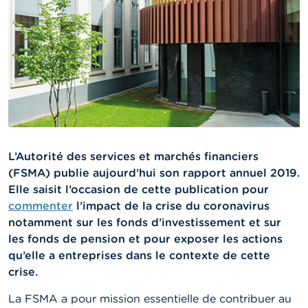
n
n
e
l
s
L
a
F
S
M
A
L’Autorité des services et marchés financiers
(FSMA) publie aujourd’hui son rapport annuel 2019.
A
Elle saisit l’occasion de cette publication pour
c
t
commenter
l’impact de la crise du coronavirus
u
notamment sur les fonds d’investissement et sur
a
les fonds de pension et pour exposer les actions
l
i
qu’elle a entreprises dans le contexte de cette
t
crise.
é
s
La FSMA a pour mission essentielle de contribuer au
e