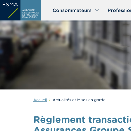
Aller
Consommateurs
Professio
au
AUTORITÉ
DES SERVICES
ET MARCHÉS
contenu
FINANCIERS
principal
Accueil
Actualités et Mises en garde
Règlement transacti
Assurances Groupe 