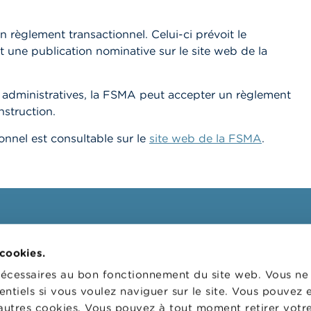
 règlement transactionnel. Celui-ci prévoit le
une publication nominative sur le site web de la
s administratives, la FSMA peut accepter un règlement
instruction.
onnel est consultable sur le
site web de la FSMA
.
ssionnels
FSMA
 cookies.
 cibles
La FSMA
nécessaires au bon fonctionnement du site web. Vous n
s
Actualités et Mises en garde
entiels si vous voulez naviguer sur le site. Vous pouvez
autres cookies. Vous pouvez à tout moment retirer votr
 digital
Liens