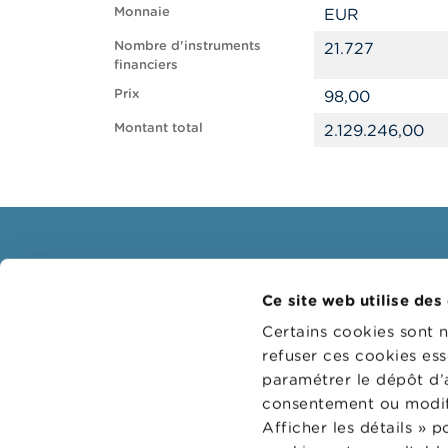
Monnaie
EUR
Nombre d'instruments
21.727
financiers
Prix
98,00
Montant total
2.129.246,00
Consommateurs
Profe
Ce site web utilise des
Thèmes
Groupes
Certains cookies sont 
Mises en garde & sanctions
Thème
refuser ces cookies ess
paramétrer le dépôt d’
Plaintes
Guichet
consentement ou modifi
Attention aux fraudes
Sanctio
Afficher les détails » 
Vérifiez votre fournisseur
Collège