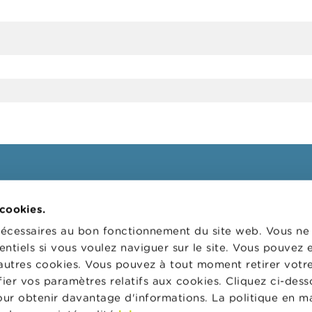
ssionnels
FSMA
 cookies.
 cibles
La FSMA
nécessaires au bon fonctionnement du site web. Vous n
s
Actualités et Mises en garde
entiels si vous voulez naviguer sur le site. Vous pouvez
autres cookies. Vous pouvez à tout moment retirer votr
 digital
Liens
er vos paramètres relatifs aux cookies. Cliquez ci-dess
ns administratives
Contact
pour obtenir davantage d'informations. La politique en m
 de supervision des
Formulaire de commande