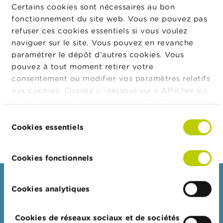
d'exécution
t
Certains cookies sont nécessaires au bon
de la
M
fonctionnement du site web. Vous ne pouvez pas
transaction
i
refuser ces cookies essentiels si vous voulez
s
Date de la
27/10/2022
e
naviguer sur le site. Vous pouvez en revanche
transaction
s
paramétrer le dépôt d’autres cookies. Vous
e
Monnaie
EUR
pouvez à tout moment retirer votre
n
Nombre
5.000
g
consentement ou modifier vos paramètres relatifs
d'instruments
a
aux cookies. Cliquez ci-dessous sur « Afficher les
financiers
r
détails » pour obtenir davantage d'informations.
d
Prix
0,00
e
La politique en matière de cookies est
Sélection
Montant total
0,00
consultable dans son intégralité
ici
.
Cookies essentiels
du
E
consentement
m
p
Cookies fonctionnels
l
o
i
Consommateurs
Cookies analytiques
s
Thèmes
C
Cookies de réseaux sociaux et de sociétés
Mises en garde & sanctions