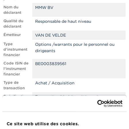
n
n
Nom du
MMW BV
e
déclarant
l
Qualité du
s
Responsable de haut niveau
déclarant
Émetteur
L
VAN DE VELDE
a
Type
Options /warrants pour le personnel ou
F
d'instrument
S
dirigeants
financier
M
A
Code ISIN de
BE0003839561
l'instrument
financier
A
c
Type de
Achat / Acquisition
t
transaction
u
a
Spécification
Transaction liée à la politique de
l
du type de
rémunération: acceptation et exercice
i
transaction
d'options/warrants, ainsi que la vente des
t
actions qui découlent de l'exercice
é
s
Ce site web utilise des cookies.
Lieu
Hors bourse
e