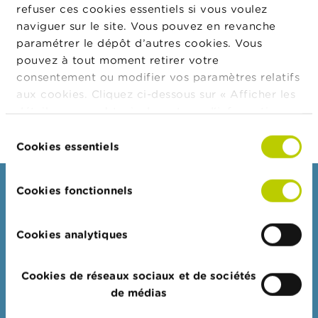
t
refuser ces cookies essentiels si vous voulez
Monnaie
EUR
M
naviguer sur le site. Vous pouvez en revanche
i
Nombre
5.000
paramétrer le dépôt d’autres cookies. Vous
s
d'instruments
e
pouvez à tout moment retirer votre
financiers
s
consentement ou modifier vos paramètres relatifs
e
Prix
0,65
aux cookies. Cliquez ci-dessous sur « Afficher les
n
Montant total
g
3.250,00
détails » pour obtenir davantage d'informations.
a
La politique en matière de cookies est
Sélection
r
consultable dans son intégralité
ici
.
Cookies essentiels
d
du
e
consentement
Consommateurs
Cookies fonctionnels
E
m
Thèmes
p
l
Cookies analytiques
Mises en garde & sanctions
o
i
Plaintes
s
Cookies de réseaux sociaux et de sociétés
Attention aux fraudes
de médias
C
Vérifiez votre fournisseur