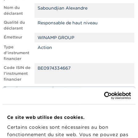
n
n
Nom du
Saboundjian Alexandre
e
déclarant
l
Qualité du
s
Responsable de haut niveau
déclarant
Émetteur
L
WINAMP GROUP
a
Type
Action
F
d'instrument
S
financier
M
A
Code ISIN de
BE0974334667
l'instrument
financier
A
c
Type de
Vente / Cession
t
transaction
u
a
Lieu
Euronext Brussels
l
d'exécution
i
de la
Ce site web utilise des cookies.
t
transaction
é
Certains cookies sont nécessaires au bon
Date de la
s
04/12/2024
fonctionnement du site web. Vous ne pouvez pas
e
transaction