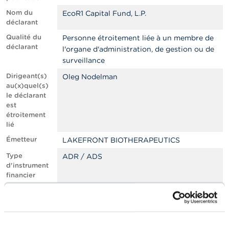
n
n
Nom du
EcoR1 Capital Fund, L.P.
e
déclarant
l
Qualité du
s
Personne étroitement liée à un membre de
déclarant
l'organe d'administration, de gestion ou de
surveillance
L
a
Dirigeant(s)
Oleg Nodelman
F
au(x)quel(s)
S
le déclarant
M
est
A
étroitement
lié
A
Émetteur
LAKEFRONT BIOTHERAPEUTICS
c
t
Type
ADR / ADS
u
d'instrument
a
financier
l
i
Code ISIN de
BE0003818359
t
l'instrument
é
financier
s
Type de
e
Achat / Acquisition