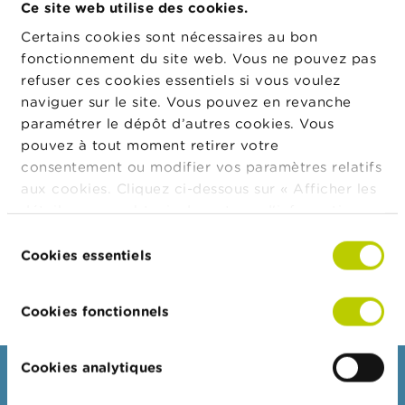
Ce site web utilise des cookies.
t
transaction
M
Lieu
Certains cookies sont nécessaires au bon
Autre
i
d'exécution
s
fonctionnement du site web. Vous ne pouvez pas
de la
e
refuser ces cookies essentiels si vous voulez
transaction
s
naviguer sur le site. Vous pouvez en revanche
e
Date de la
18/06/2025
n
paramétrer le dépôt d’autres cookies. Vous
transaction
g
pouvez à tout moment retirer votre
a
Monnaie
USD
consentement ou modifier vos paramètres relatifs
r
Nombre
5.129
d
aux cookies. Cliquez ci-dessous sur « Afficher les
d'instruments
e
détails » pour obtenir davantage d'informations.
financiers
La politique en matière de cookies est
Sélection
Prix
E
28,30
consultable dans son intégralité
ici
.
Cookies essentiels
du
m
Montant total
145.141,98
p
consentement
l
Cookies fonctionnels
o
i
s
Cookies analytiques
Consommateurs
C