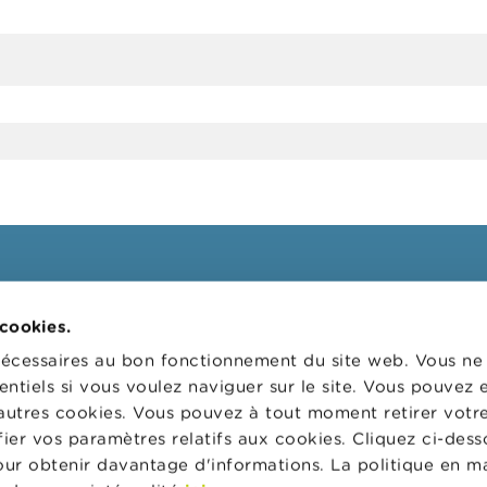
ssionnels
FSMA
 cookies.
 cibles
La FSMA
nécessaires au bon fonctionnement du site web. Vous n
s
Actualités et Mises en garde
entiels si vous voulez naviguer sur le site. Vous pouvez
autres cookies. Vous pouvez à tout moment retirer votr
 digital
Liens
er vos paramètres relatifs aux cookies. Cliquez ci-dess
ns administratives
Contact
pour obtenir davantage d'informations. La politique en m
 de supervision des
Formulaire de commande