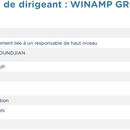
on de dirigeant : WINAMP G
ement liée à un responsable de haut niveau
BOUNDJIAN
UP
7
tion
els