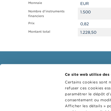
Monnaie
EUR
Nombre d'instruments
1.500
financiers
Prix
0,82
Montant total
1.228,50
Consommateurs
Profe
Ce site web utilise des
Thèmes
Groupes
Certains cookies sont 
Mises en garde & sanctions
Thème
refuser ces cookies ess
paramétrer le dépôt d’
Plaintes
Guichet
consentement ou modifi
Attention aux fraudes
Sanctio
Afficher les détails » 
Vérifiez votre fournisseur
Collège