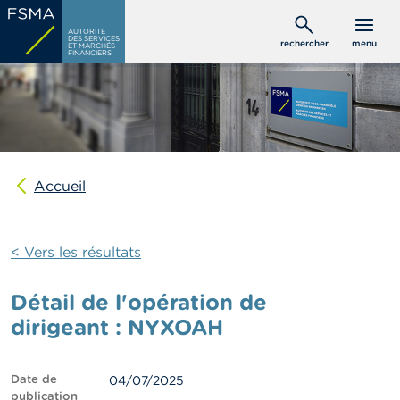
Aller
C
au
AUTORITÉ
o
DES SERVICES
rechercher
menu
ET MARCHÉS
contenu
n
FINANCIERS
s
principal
o
m
m
a
t
e
u
Accueil
r
s
< Vers les résultats
P
r
o
Détail de l'opération de
f
e
dirigeant : NYXOAH
s
s
i
Date de
04/07/2025
o
publication