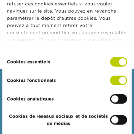
t
refuser ces cookies essentiels si vous voulez
Monnaie
EUR
M
naviguer sur le site. Vous pouvez en revanche
i
Nombre
300
paramétrer le dépôt d’autres cookies. Vous
s
d'instruments
e
pouvez à tout moment retirer votre
financiers
s
consentement ou modifier vos paramètres relatifs
e
Prix
6,71
aux cookies. Cliquez ci-dessous sur « Afficher les
n
Montant total
g
2.013,00
détails » pour obtenir davantage d'informations.
a
La politique en matière de cookies est
Sélection
r
consultable dans son intégralité
ici
.
Cookies essentiels
d
du
e
consentement
Consommateurs
Cookies fonctionnels
E
m
Thèmes
p
l
Cookies analytiques
Mises en garde & sanctions
o
i
Plaintes
s
Cookies de réseaux sociaux et de sociétés
Attention aux fraudes
de médias
C
Vérifiez votre fournisseur