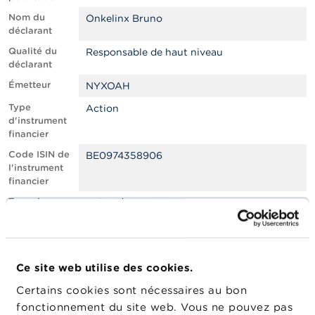
n
n
Nom du
Onkelinx Bruno
e
déclarant
l
Qualité du
s
Responsable de haut niveau
déclarant
Émetteur
L
NYXOAH
a
Type
Action
F
d'instrument
S
financier
M
A
Code ISIN de
BE0974358906
l'instrument
financier
A
c
Type de
Achat / Acquisition
t
transaction
u
a
Lieu
Euronext Brussels
l
d'exécution
i
de la
Ce site web utilise des cookies.
t
transaction
é
Certains cookies sont nécessaires au bon
Date de la
s
03/07/2025
fonctionnement du site web. Vous ne pouvez pas
e
transaction