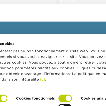
ssionnels
FSMA
 cookies.
 cibles
La FSMA
nécessaires au bon fonctionnement du site web. Vous n
s
Actualités et Mises en garde
entiels si vous voulez naviguer sur le site. Vous pouvez
autres cookies. Vous pouvez à tout moment retirer votr
 digital
Liens
er vos paramètres relatifs aux cookies. Cliquez ci-dess
ns administratives
Contact
pour obtenir davantage d'informations. La politique en m
 de supervision des
Formulaire de commande
 dans son intégralité
ici
.
rs d'entreprises (CSR)
Cookies fonctionnels
Cookies anal