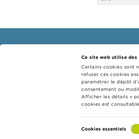
Consommateurs
Profe
Ce site web utilise des
Thèmes
Groupes
Certains cookies sont 
Mises en garde & sanctions
Thème
refuser ces cookies ess
paramétrer le dépôt d’
Plaintes
Guichet
consentement ou modifi
Attention aux fraudes
Sanctio
Afficher les détails » 
Vérifiez votre fournisseur
Collège
cookies est consultable
réviseu
Pour vos questions d'argent :
Wikifin
Sélection
Cookies essentiels
du