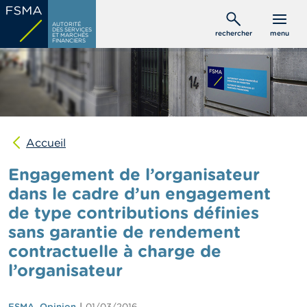
Aller
C
au
AUTORITÉ
o
DES SERVICES
rechercher
menu
ET MARCHÉS
contenu
n
FINANCIERS
s
principal
o
m
m
a
t
e
u
Accueil
r
s
Engagement de l’organisateur
dans le cadre d’un engagement
P
de type contributions définies
r
o
sans garantie de rendement
f
e
contractuelle à charge de
s
l’organisateur
s
i
o
FSMA_Opinion
01/03/2016