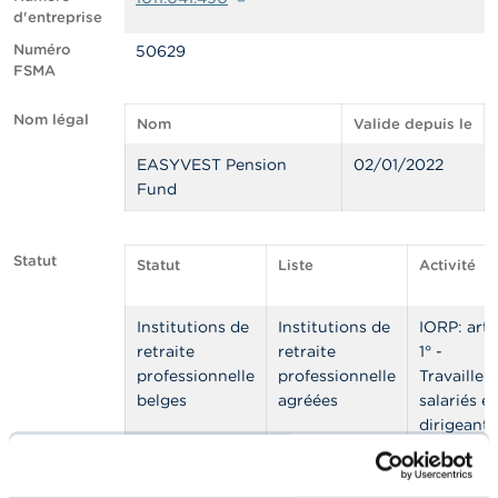
n
d'entreprise
n
e
Numéro
50629
l
FSMA
s
Nom légal
Nom
Valide depuis le
L
a
EASYVEST Pension
02/01/2022
F
Fund
S
M
A
Statut
Statut
Liste
Activité
A
c
Institutions de
Institutions de
IORP: art.
t
u
retraite
retraite
1° -
a
professionnelle
professionnelle
Travailleu
l
belges
agréées
salariés e
i
dirigeants
t
é
d’entrepri
s
indépend
e