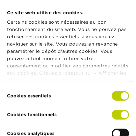
t
M
Ce site web utilise des cookies.
Adresse
i
Rue
Numéro
Code
Ville
Pay
s
postal
Certains cookies sont nécessaires au bon
e
fonctionnement du site web. Vous ne pouvez pas
s
e
refuser ces cookies essentiels si vous voulez
Rue de
2-4 b 4
1000
Bruxelles
BE
n
Praetere
naviguer sur le site. Vous pouvez en revanche
g
paramétrer le dépôt d’autres cookies. Vous
a
r
pouvez à tout moment retirer votre
d
consentement ou modifier vos paramètres relatifs
e
Forme
Forme juridique
Valide
aux cookies. Cliquez ci-dessous sur « Afficher les
juridique
depuis le
détails » pour obtenir davantage d'informations.
E
La politique en matière de cookies est
Organisme de financement
28/06/2024
m
Sélection
p
de pensions
consultable dans son intégralité
ici
.
Cookies essentiels
du
l
consentement
o
i
Export JSON
Cookies fonctionnels
s
C
Cookies analytiques