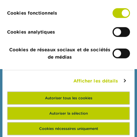
o
consentement
n
t
Cookies fonctionnels
Forme
a
Forme juridique
Valide depuis le
juridique
c
t
Société anonyme
24/02/2011
Cookies analytiques
R
Export JSON
e
Cookies de réseaux sociaux et de sociétés
c
de médias
h
e
r
c
h
Afficher les détails
Consommateurs
e
Thèmes
Autoriser tous les cookies
Mises en garde & sanctions
Plaintes
Autoriser la sélection
Attention aux fraudes
Cookies nécessaires uniquement
Vérifiez votre fournisseur