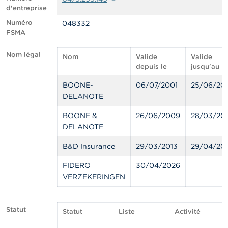
n
d'entreprise
n
e
Numéro
048332
l
FSMA
s
Nom légal
Nom
Valide
Valide
L
depuis le
jusqu'au
a
F
BOONE-
06/07/2001
25/06/20
S
DELANOTE
M
A
BOONE &
26/06/2009
28/03/20
DELANOTE
A
c
B&D Insurance
29/03/2013
29/04/20
t
u
FIDERO
30/04/2026
a
VERZEKERINGEN
l
i
t
é
Statut
Statut
Liste
Activité
s
e