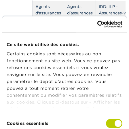
t
Agents
Agents
IDD: ILP -
M
i
d'assurances
d'assurances
Assurances-vi
s
belges
belges
avec une
e
composante
s
d’investissemen
e
IDD: NLP -
n
g
Ce site web utilise des cookies.
Assurances no
a
vie, IDD: OLP -
Certains cookies sont nécessaires au bon
r
Assurances-vi
d
fonctionnement du site web. Vous ne pouvez pas
sans
e
refuser ces cookies essentiels si vous voulez
composante
naviguer sur le site. Vous pouvez en revanche
d’investisseme
E
paramétrer le dépôt d’autres cookies. Vous
m
pouvez à tout moment retirer votre
p
l
consentement ou modifier vos paramètres relatifs
Adresse
Rue
Numéro
Code
Ville
Pays
o
postal
aux cookies. Cliquez ci-dessous sur « Afficher les
i
détails » pour obtenir davantage d'informations.
s
Steenweg
150
9880
Aalter
BE
La politique en matière de cookies est
Sélection
op
consultable dans son intégralité
ici
.
Cookies essentiels
C
du
Deinze