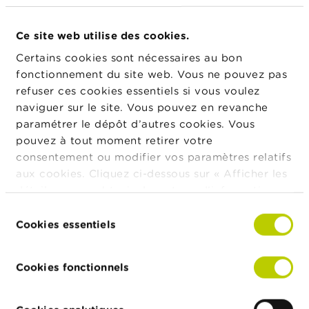
t
professionnels
M
i
Ce site web utilise des cookies.
s
e
Certains cookies sont nécessaires au bon
Adresse
Rue
Numéro
Code
Ville
Pays
s
postal
fonctionnement du site web. Vous ne pouvez pas
e
refuser ces cookies essentiels si vous voulez
n
Rue
54
1000
Bruxelles
BE
g
naviguer sur le site. Vous pouvez en revanche
aux
a
paramétrer le dépôt d’autres cookies. Vous
Laines
r
pouvez à tout moment retirer votre
d
e
consentement ou modifier vos paramètres relatifs
aux cookies. Cliquez ci-dessous sur « Afficher les
Forme
Forme juridique
Valide depuis
juridique
E
le
détails » pour obtenir davantage d'informations.
m
La politique en matière de cookies est
Sélection
p
Société à responsabilité
26/12/2013
consultable dans son intégralité
ici
.
Cookies essentiels
l
du
limitée
o
consentement
i
s
Export JSON
Cookies fonctionnels
C