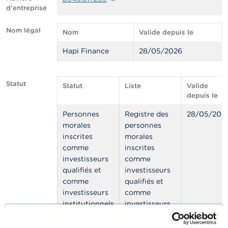
n
d'entreprise
n
e
l
Nom légal
Nom
Valide depuis le
s
Hapi Finance
28/05/2026
L
a
F
Statut
Statut
Liste
Valide
S
depuis le
M
A
Personnes
Registre des
28/05/202
morales
personnes
A
inscrites
morales
c
comme
inscrites
t
investisseurs
comme
u
a
qualifiés et
investisseurs
l
comme
qualifiés et
i
investisseurs
comme
t
institutionnels
investisseurs
é
s
ou
institutionnels
e
professionnels
ou