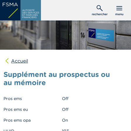
Aller
C
au
AUTORITÉ
o
DES SERVICES
rechercher
menu
ET MARCHÉS
contenu
n
FINANCIERS
s
principal
o
m
m
a
t
e
u
Accueil
r
s
Supplément au prospectus ou
au mémoire
P
r
o
Pros ems
Off
f
e
Pros ems eu
Off
s
s
Pros ems opa
On
i
o