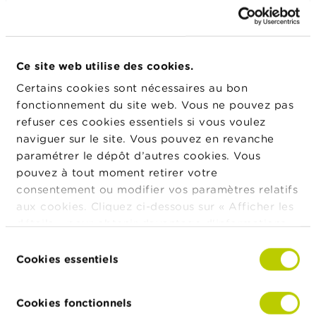
t
M
i
s
SIOEN INDUSTRIES
e
Ce site web utilise des cookies.
s
e
Certains cookies sont nécessaires au bon
n
GLOBAL GRAPHICS
fonctionnement du site web. Vous ne pouvez pas
g
a
refuser ces cookies essentiels si vous voulez
r
naviguer sur le site. Vous pouvez en revanche
d
paramétrer le dépôt d’autres cookies. Vous
BSB INTERNATIONAL
e
pouvez à tout moment retirer votre
consentement ou modifier vos paramètres relatifs
E
m
aux cookies. Cliquez ci-dessous sur « Afficher les
CFE
p
détails » pour obtenir davantage d'informations.
l
La politique en matière de cookies est
o
Sélection
i
consultable dans son intégralité
ici
.
Cookies essentiels
du
s
consentement
1
Page
Cookies fonctionnels
C