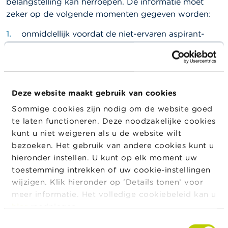
belangstelling kan herroepen. De informatie moet
a
zeker op de volgende momenten gegeven worden:
r
s
c
onmiddellijk voordat de niet-ervaren aspirant-
h
belegger
zijn aanbod om te beleggen of blijk van
u
belangstelling kan meedelen, stelt u hem in kennis
w
i
van:
n
het feit dat er voor het aanbod om te
g
Deze website maakt gebruik van cookies
e
beleggen of de blijk van belangstelling een
n
Sommige cookies zijn nodig om de website goed
bedenktijd geldt,
te laten functioneren. Deze noodzakelijke cookies
de duur van de bedenktijd,
J
kunt u niet weigeren als u de website wilt
o
de wijzen van herroeping van het aanbod om
bezoeken. Het gebruik van andere cookies kunt u
b
te beleggen of de blijk van belangstelling;
hieronder instellen. U kunt op elk moment uw
s
toestemming intrekken of uw cookie-instellingen
onmiddellijk na ontvangst van het aanbod om te
wijzigen. Klik hieronder op ‘Details tonen’ voor
C
beleggen of de blijk van belangstelling deelt u de
o
meer informatie. Het volledige cookiebeleid kan u
niet-ervaren aspirant-
belegger
via uw
n
hier
raadplegen.
t
crowdfundingplatform mee dat de bedenktijd is
a
Toestemmingsselectie
ingegaan.