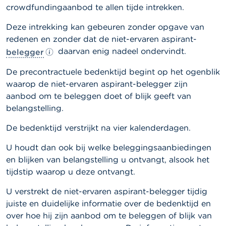
l
crowdfundingaanbod te allen tijde intrekken.
e
n
Deze intrekking kan gebeuren zonder opgave van
redenen en zonder dat de niet-ervaren aspirant-
O
daarvan enig nadeel ondervindt.
belegger
v
e
r
De precontractuele bedenktijd begint op het ogenblik
d
waarop de niet-ervaren aspirant-
belegger
zijn
e
aanbod om te beleggen doet of blijk geeft van
F
S
belangstelling.
M
A
De bedenktijd verstrijkt na vier kalenderdagen.
U houdt dan ook bij welke beleggingsaanbiedingen
N
i
en blijken van belangstelling u ontvangt, alsook het
e
tijdstip waarop u deze ontvangt.
u
w
U verstrekt de niet-ervaren aspirant-
belegger
tijdig
s
juiste en duidelijke informatie over de bedenktijd en
&
W
over hoe hij zijn aanbod om te beleggen of blijk van
a