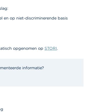
slag:
l en op niet-discriminerende basis
omatisch opgenomen op
STORI
.
menteerde informatie?
ng