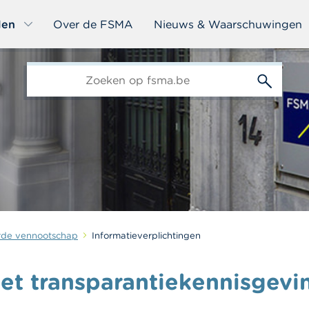
len
Over de FSMA
Nieuws & Waarschuwingen
edit-
s
rde vennootschap
Informatieverplichtingen
et transparantiekennisgevi