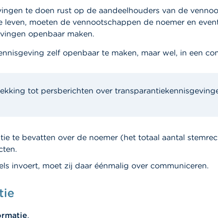
evingen te doen rust op de aandeelhouders van de venno
te leven, moeten de vennootschappen de noemer en event
evingen openbaar maken.
ennisgeving zelf openbaar te maken, maar wel, in een comm
ekking tot persberichten over transparantiekennisgeving
 te bevatten over de noemer (het totaal aantal stemrech
cten.
ls invoert, moet zij daar éénmalig over communiceren.
tie
ormatie
.