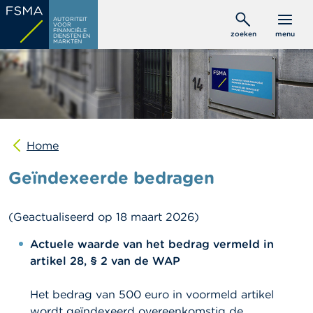
Overslaan
C
AUTORITEIT
en
VOOR
o
FINANCIËLE
zoeken
menu
DIENSTEN EN
naar
n
MARKTEN
s
de
u
inhoud
m
gaan
e
n
t
e
n
Home
Geïndexeerde bedragen
P
r
o
f
(Geactualiseerd op 18 maart 2026)
e
s
Actuele waarde van het bedrag vermeld in
s
artikel 28, § 2 van de WAP
i
o
n
Het bedrag van 500 euro in voormeld artikel
e
wordt geïndexeerd overeenkomstig de