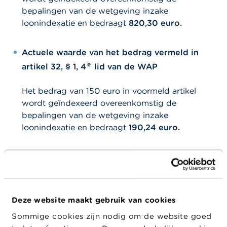
l
e
bepalingen van de wetgeving inzake
n
loonindexatie en bedraagt
820,30 euro.
O
Actuele waarde van het bedrag vermeld in
v
e
e
artikel 32, § 1, 4
lid van de WAP
r
d
e
Het bedrag van 150 euro in voormeld artikel
F
wordt geïndexeerd overeenkomstig de
S
bepalingen van de wetgeving inzake
M
A
loonindexatie en bedraagt
190,24 euro.
N
Actuele waarde van het bedrag vermeld in
i
e
artikel 33 van de WAP
u
w
Het bedrag van 1.500 euro in voormeld artikel
s
Deze website maakt gebruik van cookies
&
wordt geïndexeerd met de
W
Sommige cookies zijn nodig om de website goed
aanpassingscoëfficiënt bepaald overeenkomstig
a