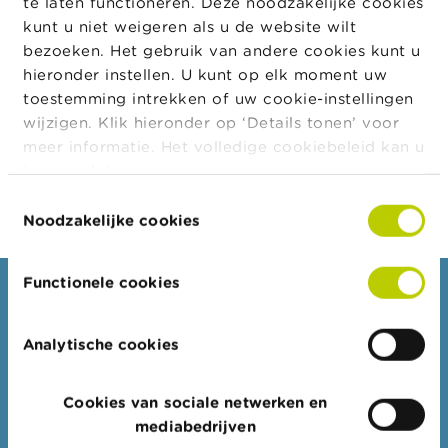
te laten functioneren. Deze noodzakelijke cookies
artikel 178, § 3, eerste lid, 2° van het Wetboek van
a
kunt u niet weigeren als u de website wilt
r
de inkomstenbelastingen 1992. Overeenkomstig
s
bezoeken. Het gebruik van andere cookies kunt u
het bericht in verband met de automatische
c
hieronder instellen. U kunt op elk moment uw
indexering inzake inkomstenbelastingen –
h
toestemming intrekken of uw cookie-instellingen
u
Aanslagjaar 2026 bedraagt dit bedrag
w
wijzigen. Klik hieronder op ‘Details tonen’ voor
3.090 euro.
i
meer informatie. Het volledige cookiebeleid kan u
n
hier
raadplegen.
g
e
Toestemmingsselectie
n
Noodzakelijke cookies
J
o
Functionele cookies
b
Consumenten
s
Thema's
Analytische cookies
C
Waarschuwingen & sancties
o
n
Klachten
Cookies van sociale netwerken en
t
mediabedrijven
a
Let op voor fraude