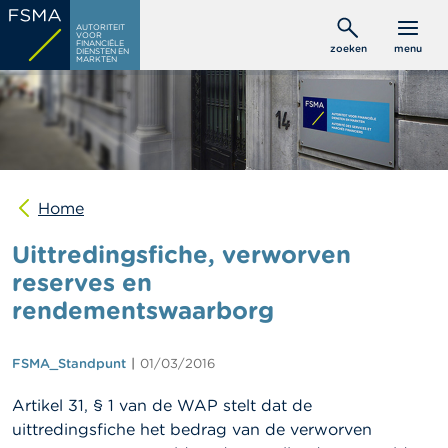
Overslaan
C
AUTORITEIT
en
VOOR
o
FINANCIËLE
zoeken
menu
DIENSTEN EN
naar
n
MARKTEN
s
de
u
inhoud
m
gaan
e
n
t
e
n
Home
Uittredingsfiche, verworven
P
r
reserves en
o
rendementswaarborg
f
e
s
s
FSMA_Standpunt
01/03/2016
i
o
Artikel 31, § 1 van de WAP stelt dat de
n
uittredingsfiche het bedrag van de verworven
e