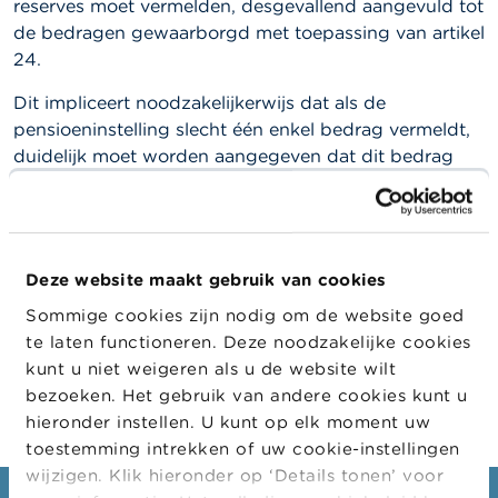
l
reserves moet vermelden, desgevallend aangevuld tot
e
de bedragen gewaarborgd met toepassing van artikel
n
24.
O
Dit impliceert noodzakelijkerwijs dat als de
v
pensioeninstelling slecht één enkel bedrag vermeldt,
e
duidelijk moet worden aangegeven dat dit bedrag
r
d
werd vastgesteld met inachtneming van de
e
rendementswaarborg.
F
S
Als geen rekening zou worden gehouden met de
M
A
rendementswaarborg, en de rendementswaarborg
Deze website maakt gebruik van cookies
groter zou zijn dan de verworven reserves, zou het
Sommige cookies zijn nodig om de website goed
N
louter vermelden van het bedrag van de verworven
te laten functioneren. Deze noodzakelijke cookies
i
reserves, niet aangevuld tot de rendementswaarborg,
kunt u niet weigeren als u de website wilt
e
indruisen tegen artikel 31 van de WAP.
u
bezoeken. Het gebruik van andere cookies kunt u
w
hieronder instellen. U kunt op elk moment uw
s
toestemming intrekken of uw cookie-instellingen
&
W
wijzigen. Klik hieronder op ‘Details tonen’ voor
a