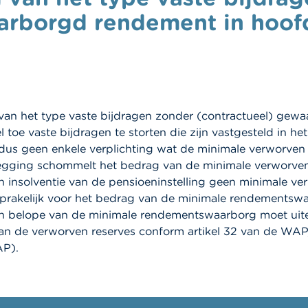
aarborgd rendement in hoof
van het type vaste bijdragen zonder (contractueel) gew
kel toe vaste bijdragen te storten die zijn vastgesteld in 
dus geen enkele verplichting wat de minimale verworven r
zegging schommelt het bedrag van de minimale verworven 
n insolventie van de pensioeninstelling geen minimale ver
 aansprakelijk voor het bedrag van de minimale rendementsw
n belope van de minimale rendementswaarborg moet uiterl
an de verworven reserves conform artikel 32 van de WAP,
AP).