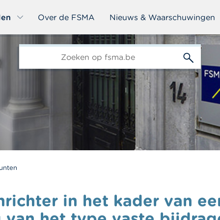
len
Over de FSMA
Nieuws & Waarschuwingen
edit-
s
unten
nrichter in het kader van ee
van het type vaste bijdra