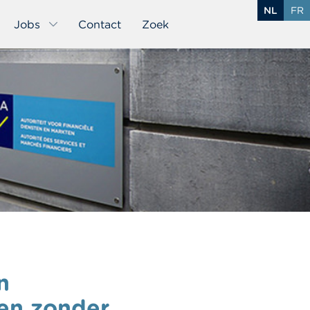
NL
FR
Jobs
Contact
Zoek
n
gen zonder