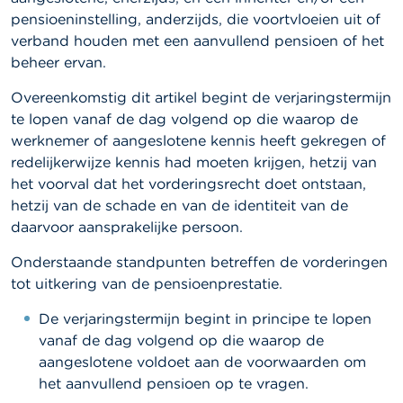
l
e
pensioeninstelling, anderzijds, die voortvloeien uit of
n
verband houden met een aanvullend pensioen of het
beheer ervan.
O
v
Overeenkomstig dit artikel begint de verjaringstermijn
e
te lopen vanaf de dag volgend op die waarop de
r
werknemer of aangeslotene kennis heeft gekregen of
d
e
redelijkerwijze kennis had moeten krijgen, hetzij van
F
het voorval dat het vorderingsrecht doet ontstaan,
S
hetzij van de schade en van de identiteit van de
M
A
daarvoor aansprakelijke persoon.
Onderstaande standpunten betreffen de vorderingen
N
i
tot uitkering van de pensioenprestatie.
e
u
De verjaringstermijn begint in principe te lopen
w
vanaf de dag volgend op die waarop de
s
aangeslotene voldoet aan de voorwaarden om
&
W
het aanvullend pensioen op te vragen.
a