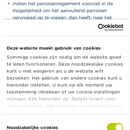
a
Indien het pensioenreglement voorziet in de
r
mogelijkheid om het aanvullend pensioen
s
vervroegd op te vragen, dan heeft, naar het
c
h
oordeel van de FSMA, het louter vervullen van de
u
voorwaarden om het aanvullend pensioen
w
vervroegd op te vragen niet tot gevolg dat de
i
n
verjaringstermijn begint te lopen, tenzij de
Deze website maakt gebruik van cookies
g
aangeslotene effectief beslist om zijn aanvullend
e
Sommige cookies zijn nodig om de website goed
pensioen vervroegd op te vragen.
n
te laten functioneren. Deze noodzakelijke cookies
Indien een aangeslotene, nadat hij voldoet aan de
kunt u niet weigeren als u de website wilt
J
voorwaarden om het aanvullend pensioen op te
bezoeken. Het gebruik van andere cookies kunt u
o
vragen, verder in dienst blijft bij dezelfde
b
hieronder instellen. U kunt op elk moment uw
s
werkgever, geniet hij, overeenkomstig artikel 13,
toestemming intrekken of uw cookie-instellingen
derde lid van de WAP, van de
wijzigen. Klik hieronder op ‘Details tonen’ voor
C
pensioentoezegging zolang hij in dienst is. De
meer informatie. Het volledige cookiebeleid kan u
o
FSMA is van oordeel dat de verjaring niet begint
hier
raadplegen.
n
te lopen zolang de aangeslotene nog in dienst is
t
Toestemmingsselectie
a
en bijgevolg verder rechten opbouwt. Als gevolg
Noodzakelijke cookies