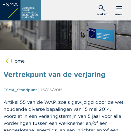
Overslaan
C
AUTORITEIT
en
VOOR
o
FINANCIËLE
zoeken
menu
DIENSTEN EN
naar
n
MARKTEN
s
de
u
inhoud
m
gaan
e
n
t
e
n
Home
Vertrekpunt van de verjaring
P
r
o
f
FSMA_Standpunt
15/05/2015
e
s
Artikel 55 van de WAP, zoals gewijzigd door de wet
s
houdende diverse bepalingen van 15 mei 2014,
i
o
voorziet in een verjaringstermijn van 5 jaar voor alle
n
vorderingen tussen een werknemer en/of een
e
aangeslotene, enerzijds, en een inrichter en/of een