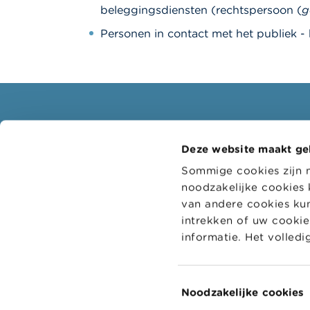
beleggingsdiensten (rechtspersoon (
g
Personen in contact met het publiek -
Consumenten
Profe
Deze website maakt ge
Thema's
Doelgr
Sommige cookies zijn 
Waarschuwingen & sancties
Thema'
noodzakelijke cookies 
Klachten
Digitaa
van andere cookies kun
intrekken of uw cookie-
Let op voor fraude
Adminis
informatie. Het volled
Check uw aanbieder
College
bedrijf
Voor uw vragen over geld: Wikifin
Toestemmingsselectie
Noodzakelijke cookies