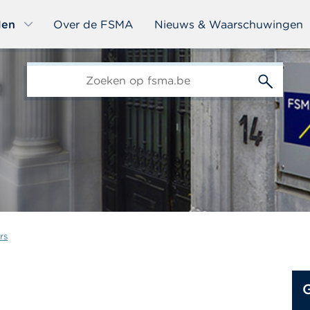
len
Over de FSMA
Nieuws & Waarschuwingen
edit-
s
rs
G