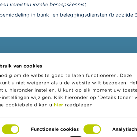
een vereisten inzake beroepskennis
)
 bemiddeling in bank- en beleggingsdiensten (bladzijde 
ssionelen
FSMA
bruik van cookies
oepen
Over de FSMA
nodig om de website goed te laten functioneren. Deze
s
Nieuws & Waarschuwingen
kunt u niet weigeren als u de website wilt bezoeken. He
l loket
Links
t u hieronder instellen. U kunt op elk moment uw toes
instellingen wijzigen. Klik hieronder op ‘Details tonen’
tratieve sancties
Contact
ige cookiebeleid kan u
hier
raadplegen.
 van toezicht op de
Bestelformulier
srevisoren (CTR)
Functionele cookies
Analytisc