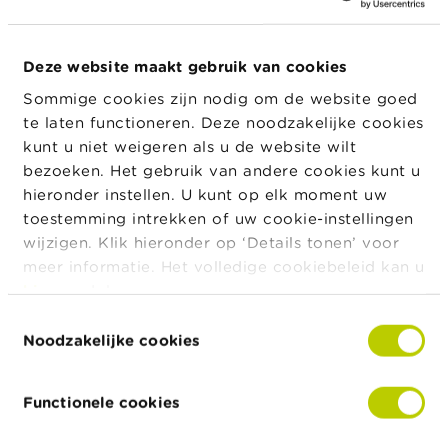
a
r
Verzekeringsmakelaar zelf (=natuurlijke persoon)
s
(bladzijde 37 en 38)
c
Deze website maakt gebruik van cookies
h
Verantwoordelijke voor de distributie bij
Sommige cookies zijn nodig om de website goed
u
verzekeringsmakelaar (bladzijde 39 en 40)
w
te laten functioneren. Deze noodzakelijke cookies
i
kunt u niet weigeren als u de website wilt
Effectieve leider de facto verantwoordelijk voor
n
bezoeken. Het gebruik van andere cookies kunt u
g
de werkzaamheid van verzekeringsdistributie bij
e
hieronder instellen. U kunt op elk moment uw
verzekeringsmakelaar (rechtspersoon) (bladzijde
n
toestemming intrekken of uw cookie-instellingen
39 en 40)
wijzigen. Klik hieronder op ‘Details tonen’ voor
J
Effectieve leider de facto verantwoordelijk voor
meer informatie. Het volledige cookiebeleid kan u
o
de werkzaamheid van verzekeringsdistributie bij
hier
raadplegen.
b
verzekeringsmakelaar (rechtspersoon)
(geen
s
Toestemmingsselectie
vereisten inzake beroepskennis)
Noodzakelijke cookies
C
Personen in contact met het publiek -
o
verzekeringsdistributie (bladzijde 41)
n
Functionele cookies
t
a