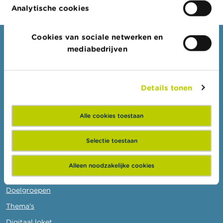
c
Analytische cookies
t
Z
Cookies van sociale netwerken en
o
Consumenten
mediabedrijven
e
k
Thema's
Waarschuwingen & sancties
Details tonen
Klachten
Let op voor fraude
Alle cookies toestaan
Check uw aanbieder
Selectie toestaan
Voor uw vragen over geld: Wikifin
Alleen noodzakelijke cookies
Professionelen
Doelgroepen
Thema's
Digitaal loket