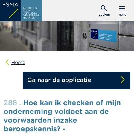
Overslaan
C
AUTORITEIT
en
VOOR
o
FINANCIËLE
zoeken
menu
DIENSTEN EN
naar
n
MARKTEN
s
de
u
inhoud
m
gaan
e
n
t
e
n
Home
P
Ga naar de applicatie
r
o
f
e
288 .
Hoe kan ik checken of mijn
s
s
onderneming voldoet aan de
i
voorwaarden inzake
o
n
beroepskennis? -
e