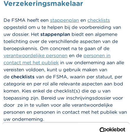
l
Verzekeringsmakelaar
e
n
De FSMA heeft een
stappenplan
en
checklists
O
opgesteld om u te helpen bij de voorbereiding van
v
uw dossier. Het
stappenplan
biedt een algemene
e
toelichting over de verschillende aspecten van de
r
d
beroepskennis. Om concreet na te gaan of de
e
verantwoordelijke personen
en de
personen in
F
contact met het publiek
S
in uw onderneming aan alle
M
vereisten voldoen, kunt u gebruik maken van
A
de
checklists
van de FSMA, waarin per statuut, per
categorie en per rol alle relevante aspecten aan bod
N
komen. Kies enkel de checklist(s) die op u van
i
toepassing zijn. Bereid uw inschrijvingsdossier voor
e
u
door ze in te vullen voor alle verantwoordelijke
w
personen en personen in contact met het publiek van
s
uw onderneming.
&
W
a
Checklists
beroepskennis
verzekeringsmakelaars