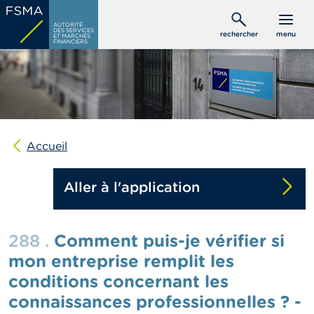
Aller
C
au
AUTORITÉ
o
DES SERVICES
rechercher
menu
ET MARCHÉS
contenu
n
FINANCIERS
s
principal
o
m
m
a
t
e
u
Accueil
r
s
Aller à l'application
P
r
o
288 .
Comment puis-je vérifier si
f
e
mon entreprise remplit les
s
conditions concernant les
s
i
connaissances professionnelles ? -
o