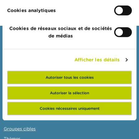
o
d'assurances (page 41)
n
Cookies analytiques
t
a
c
t
Cookies de réseaux sociaux et de sociétés
de médias
Consommateurs
R
e
Thèmes
c
h
Afficher les détails
Mises en garde & sanctions
e
Plaintes
r
c
Autoriser tous les cookies
Attention aux fraudes
h
e
Vérifiez votre fournisseur
Autoriser la sélection
Pour vos questions d'argent : Wikifin
Cookies nécessaires uniquement
Professionnels
Groupes cibles
Thèmes