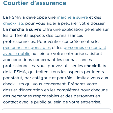
n
Courtier d'assurance
n
e
l
La FSMA a développé une
marche à suivre
et des
s
check-lists
pour vous aider à préparer votre dossier.
La
marche à suivre
offre une explication générale sur
L
les différents aspects des connaissances
a
F
professionnelles. Pour vérifier concrètement si les
S
personnes responsables
et les
personnes en contact
M
avec le public
A
au sein de votre entreprise satisfont
aux conditions concernant les connaissances
professionnelles, vous pouvez utiliser les
A
check-lists
c
de la FSMA, qui traitent tous les aspects pertinents
t
par statut, par catégorie et par rôle. Limitez-vous aux
u
check-lists qui vous concernent. Préparez votre
a
l
dossier d'inscription en les complétant pour chacune
i
des personnes responsables et des personnes en
t
contact avec le public au sein de votre entreprise.
é
s
e
Check-lists
connaissances professionnelles