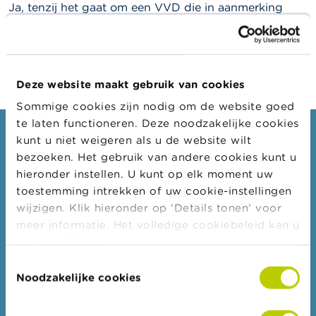
l
Ja, tenzij het gaat om een VVD die in aanmerking
e
kwam voor een vrijstelling tijdens het
n
overgangsregime. Die VVD blijft van deze
vrijstelling
genieten.
O
v
Deze website maakt gebruik van cookies
e
r
Sommige cookies zijn nodig om de website goed
d
te laten functioneren. Deze noodzakelijke cookies
e
Consumenten
F
kunt u niet weigeren als u de website wilt
S
bezoeken. Het gebruik van andere cookies kunt u
M
Thema's
hieronder instellen. U kunt op elk moment uw
A
Waarschuwingen & sancties
toestemming intrekken of uw cookie-instellingen
wijzigen. Klik hieronder op ‘Details tonen’ voor
N
Klachten
i
meer informatie. Het volledige cookiebeleid kan u
Let op voor fraude
e
hier
raadplegen.
u
Check uw aanbieder
w
Toestemmingsselectie
s
Noodzakelijke cookies
Voor uw vragen over geld: Wikifin
&
W
a