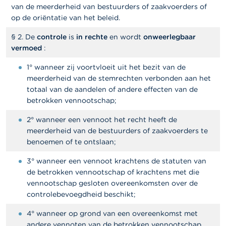
a
van de meerderheid van bestuurders of zaakvoerders of
r
op de oriëntatie van het beleid.
s
c
§ 2. De
controle
is
in rechte
en wordt
onweerlegbaar
h
vermoed
:
u
w
1° wanneer zij voortvloeit uit het bezit van de
i
n
meerderheid van de stemrechten verbonden aan het
g
totaal van de aandelen of andere effecten van de
e
betrokken vennootschap;
n
2° wanneer een vennoot het recht heeft de
J
meerderheid van de bestuurders of zaakvoerders te
o
benoemen of te ontslaan;
b
s
3° wanneer een vennoot krachtens de statuten van
de betrokken vennootschap of krachtens met die
C
vennootschap gesloten overeenkomsten over de
o
controlebevoegdheid beschikt;
n
t
4° wanneer op grond van een overeenkomst met
a
andere vennoten van de betrokken vennootschap,