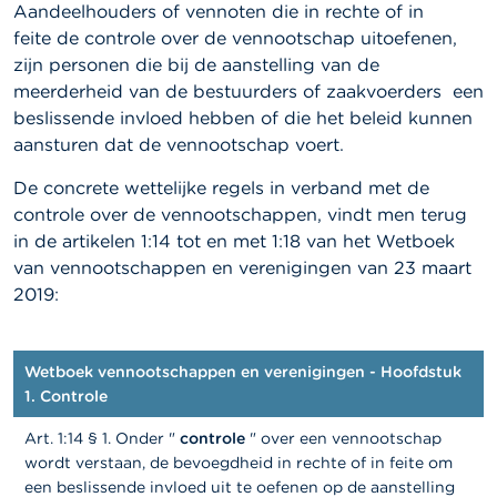
l
Aandeelhouders of vennoten die in rechte of in
e
feite de controle over de vennootschap uitoefenen,
n
zijn personen die bij de aanstelling van de
meerderheid van de bestuurders of zaakvoerders een
O
v
beslissende invloed hebben of die het beleid kunnen
e
aansturen dat de vennootschap voert.
r
d
De concrete wettelijke regels in verband met de
e
controle over de vennootschappen, vindt men terug
F
S
in de artikelen 1:14 tot en met 1:18 van het Wetboek
M
van vennootschappen en verenigingen van 23 maart
A
2019:
N
i
e
Wetboek vennootschappen en verenigingen - Hoofdstuk
u
1. Controle
w
s
Art. 1:14 § 1. Onder "
controle
" over een vennootschap
&
wordt verstaan, de bevoegdheid in rechte of in feite om
W
a
een beslissende invloed uit te oefenen op de aanstelling