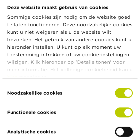
1° onder "
moedervennootschap
", de vennootschap
Deze website maakt gebruik van cookies
die een controlebevoegdheid uitoefent over een
andere vennootschap;
Sommige cookies zijn nodig om de website goed
te laten functioneren. Deze noodzakelijke cookies
2° onder "
dochtervennootschap
", de vennootschap
kunt u niet weigeren als u de website wilt
ten opzichte waarvan een controlebevoegdheid
bezoeken. Het gebruik van andere cookies kunt u
bestaat.
hieronder instellen. U kunt op elk moment uw
Art. 1:16 § 1. Om de controlebevoegdheid vast te stellen :
toestemming intrekken of uw cookie-instellingen
wijzigen. Klik hieronder op ‘Details tonen’ voor
1° wordt de onrechtstreekse bevoegdheid via een
meer informatie. Het volledige cookiebeleid kan u
dochtervennootschap bij de rechtstreekse
hier
raadplegen.
bevoegdheid geteld;
Toestemmingsselectie
2° wordt de bevoegdheid van een persoon die
Noodzakelijke cookies
optreedt als tussenpersoon van een andere persoon,
geacht uitsluitend in het bezit te zijn van
laatstgenoemde.
Functionele cookies
Om de controlebevoegdheid vast te stellen wordt geen
rekening gehouden met een schorsing van stemrechten,
Analytische cookies
noch met de stemrechtbeperkingen bedoeld in dit