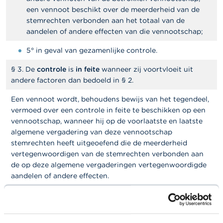
c
t
een vennoot beschikt over de meerderheid van de
stemrechten verbonden aan het totaal van de
aandelen of andere effecten van die vennootschap;
Z
o
e
5° in geval van gezamenlijke controle.
k
§ 3. De
controle
is
in feite
wanneer zij voortvloeit uit
andere factoren dan bedoeld in § 2.
Een vennoot wordt, behoudens bewijs van het tegendeel,
vermoed over een controle in feite te beschikken op een
vennootschap, wanneer hij op de voorlaatste en laatste
algemene vergadering van deze vennootschap
stemrechten heeft uitgeoefend die de meerderheid
vertegenwoordigen van de stemrechten verbonden aan
de op deze algemene vergaderingen vertegenwoordigde
aandelen of andere effecten.
Art. 1:15 Voor de toepassing van dit wetboek wordt
verstaan :